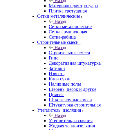
Назад
Материалы для тротуара
Плитка тротуарная
Сетки металлические
Назад
Сетки металлические
Сетка армирующая
Сетка-рабица
Строительные смеси
Назад
Строительные смеси
Гипс
Декоративная штукатурка
Затирки
Известь
Клеи сухие
Наливные полы
Щебень, песок и другое
Цемент
Шпатлевочные смеси
Штукатурка строительная
Утеплитель, изоляция
Назад
Утеплитель, изоляция
Жидкая теплоизоляция