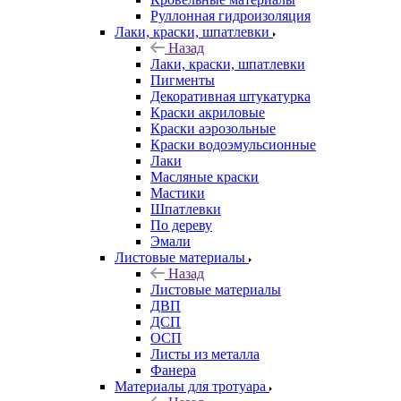
Руллонная гидроизоляция
Лаки, краски, шпатлевки
Назад
Лаки, краски, шпатлевки
Пигменты
Декоративная штукатурка
Краски акриловые
Краски аэрозольные
Краски водоэмульсионные
Лаки
Масляные краски
Мастики
Шпатлевки
По дереву
Эмали
Листовые материалы
Назад
Листовые материалы
ДВП
ДСП
ОСП
Листы из металла
Фанера
Материалы для тротуара