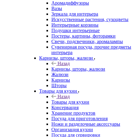
Аромадиффузоры
Вазы
Зеркала для интерьера
Искусственные растения, сухоцветы
Интерьерные корзины
Подушки интерьерные
Постеры, картины, фоторамки
Свечи, подсвечники, аромалампы
Сувенирная посуда, прочие предметы
интерьера
Карнизы, шторы, жалюзи
Назад
Карнизы, шторы, жалюзи
Жалюзи
Карнизы
Шторы
Товары для кухни
Назад
Товары для кухни
Консервация
Хранение продуктов
Посуда для приготовления
Ножи и разделочные аксессуары
Организация кухни
Посуда для сервировки