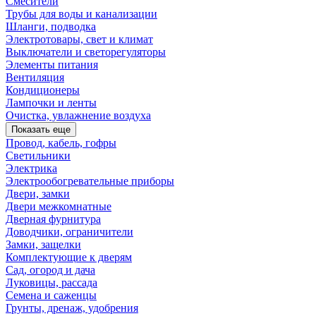
Смесители
Трубы для воды и канализации
Шланги, подводка
Электротовары, свет и климат
Выключатели и светорегуляторы
Элементы питания
Вентиляция
Кондиционеры
Лампочки и ленты
Очистка, увлажнение воздуха
Показать еще
Провод, кабель, гофры
Светильники
Электрика
Электрообогревательные приборы
Двери, замки
Двери межкомнатные
Дверная фурнитура
Доводчики, ограничители
Замки, защелки
Комплектующие к дверям
Сад, огород и дача
Луковицы, рассада
Семена и саженцы
Грунты, дренаж, удобрения