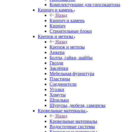
Комплектующие для гипсокартона
Кирпич и камень
Назад
Кирпич и камень
Кирпич
Строительные блоки
Крепеж и метизы
Назад
Крепеж и метизы
Анкера
Болты, гайки, шайбы
Гвозди
Заклёпки
Мебельная фурнитура
Пластины
Соединители
Уголки
Хомуты
Шпильки
Шурупы, дюбеля, саморезы
Кровельные материалы
Назад
Кровельные материалы
Водосточные системы
Кровельные материалы