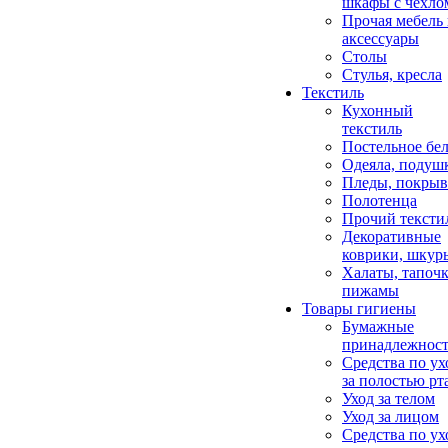
шкафы с чехло
Прочая мебель
аксессуары
Столы
Стулья, кресла
Текстиль
Кухонный
текстиль
Постельное бел
Одеяла, подуш
Пледы, покрыв
Полотенца
Прочий тексти
Декоративные
коврики, шкур
Халаты, тапочк
пижамы
Товары гигиены
Бумажные
принадлежнос
Средства по ух
за полостью рт
Уход за телом
Уход за лицом
Средства по ух