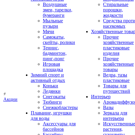
Воздушные
Стиральные
змеи, тарелки,
порошки,
бумеранги
жидкости
Мыльные
Средства прот
пузыри
насекомых
Мячи
Хозяйственные това
Самокаты,
Прочие
скейты, ролики
хозяйственные
Теннис,
пластиковые
бадминтон,
изделия
пинг-понг
Прочие
Игровая
хозяйственные
площадка
товары
Зимний спорт и
Ведра, тазы
активный отдых
пластиковые
Коньки
Товары для
Ледянки
путешествий
Снегокаты
Интерьер
Акции
Тюбинги
Аромадиффузо
Снежкобластеры
Вазы
Плавание, игрушки
Зеркала для
для воды
интерьера
Аксессуары для
Искусственны
бассейнов
растения,
Бассейны
сухоцветы