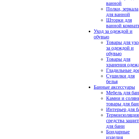
ванной
Полки, зеркала
для ванной
Шторки для
ванной комнат
Уход за одеждой и
обувью
Товары для ухо
за одеждой и
обувью
Товары для
хранения одеж
Гладильные до
Сушилки для
белья
Банные аксессуары
Мебель для ба
Камни и солян
товары для бан
Интерьер для 
Термоизоляция
средства защи
для бани
Бондарные
изделия