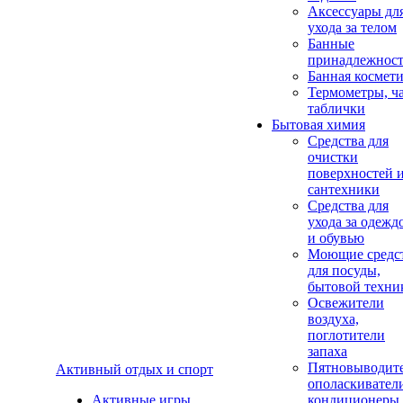
Аксеcсуары дл
ухода за телом
Банные
принадлежнос
Банная космет
Термометры, ч
таблички
Бытовая химия
Средства для
очистки
поверхностей 
сантехники
Средства для
ухода за одежд
и обувью
Моющие средс
для посуды,
бытовой техни
Освежители
воздуха,
поглотители
запаха
Пятновыводите
Активный отдых и спорт
ополаскивател
Активные игры
кондиционеры