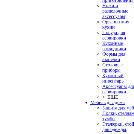
приготовления
Ножи и
разделочные
аксессуары
Организация
кухни
Посуда для
сервировки
Кухонные
расходники
Формы для
выпечки
Столовые
приборы
Кухонный
инвентарь
Аксессуары дл
сервировки
+ ЕЩЕ
Мебель для дома
Защита для ме
Полки, стеллаж
тумбы
Этажерки, сто
для одежды,