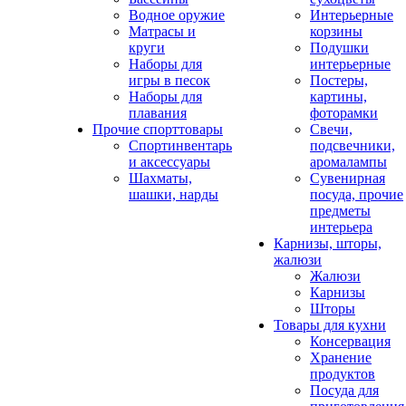
Водное оружие
Интерьерные
Матрасы и
корзины
круги
Подушки
Наборы для
интерьерные
игры в песок
Постеры,
Наборы для
картины,
плавания
фоторамки
Прочие спорттовары
Свечи,
Спортинвентарь
подсвечники,
и аксессуары
аромалампы
Шахматы,
Сувенирная
шашки, нарды
посуда, прочие
предметы
интерьера
Карнизы, шторы,
жалюзи
Жалюзи
Карнизы
Шторы
Товары для кухни
Консервация
Хранение
продуктов
Посуда для