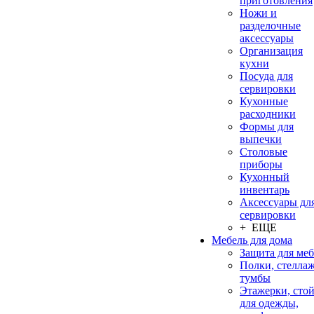
приготовления
Ножи и
разделочные
аксессуары
Организация
кухни
Посуда для
сервировки
Кухонные
расходники
Формы для
выпечки
Столовые
приборы
Кухонный
инвентарь
Аксессуары дл
сервировки
+ ЕЩЕ
Мебель для дома
Защита для ме
Полки, стеллаж
тумбы
Этажерки, сто
для одежды,