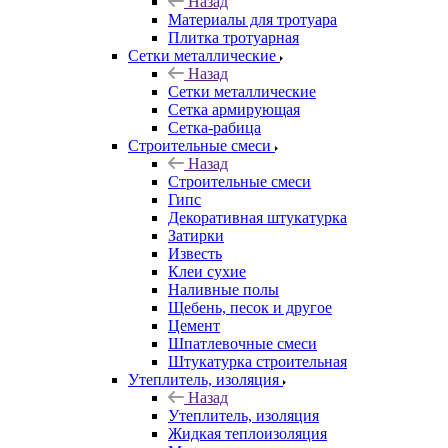
Назад
Материалы для тротуара
Плитка тротуарная
Сетки металлические
Назад
Сетки металлические
Сетка армирующая
Сетка-рабица
Строительные смеси
Назад
Строительные смеси
Гипс
Декоративная штукатурка
Затирки
Известь
Клеи сухие
Наливные полы
Щебень, песок и другое
Цемент
Шпатлевочные смеси
Штукатурка строительная
Утеплитель, изоляция
Назад
Утеплитель, изоляция
Жидкая теплоизоляция