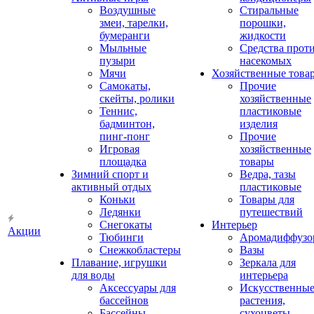
Воздушные
Стиральные
змеи, тарелки,
порошки,
бумеранги
жидкости
Мыльные
Средства прот
пузыри
насекомых
Мячи
Хозяйственные това
Самокаты,
Прочие
скейты, ролики
хозяйственные
Теннис,
пластиковые
бадминтон,
изделия
пинг-понг
Прочие
Игровая
хозяйственные
площадка
товары
Зимний спорт и
Ведра, тазы
активный отдых
пластиковые
Коньки
Товары для
Ледянки
путешествий
Снегокаты
Интерьер
Акции
Тюбинги
Аромадиффузо
Снежкобластеры
Вазы
Плавание, игрушки
Зеркала для
для воды
интерьера
Аксессуары для
Искусственны
бассейнов
растения,
Бассейны
сухоцветы