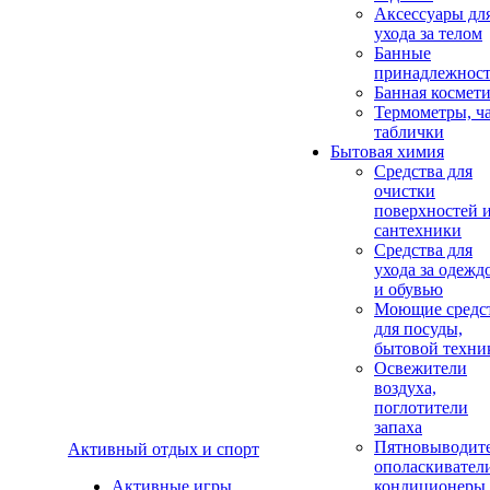
Аксеcсуары дл
ухода за телом
Банные
принадлежнос
Банная космет
Термометры, ч
таблички
Бытовая химия
Средства для
очистки
поверхностей 
сантехники
Средства для
ухода за одежд
и обувью
Моющие средс
для посуды,
бытовой техни
Освежители
воздуха,
поглотители
запаха
Пятновыводите
Активный отдых и спорт
ополаскивател
Активные игры
кондиционеры