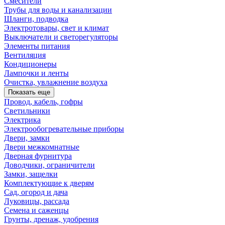
Смесители
Трубы для воды и канализации
Шланги, подводка
Электротовары, свет и климат
Выключатели и светорегуляторы
Элементы питания
Вентиляция
Кондиционеры
Лампочки и ленты
Очистка, увлажнение воздуха
Показать еще
Провод, кабель, гофры
Светильники
Электрика
Электрообогревательные приборы
Двери, замки
Двери межкомнатные
Дверная фурнитура
Доводчики, ограничители
Замки, защелки
Комплектующие к дверям
Сад, огород и дача
Луковицы, рассада
Семена и саженцы
Грунты, дренаж, удобрения