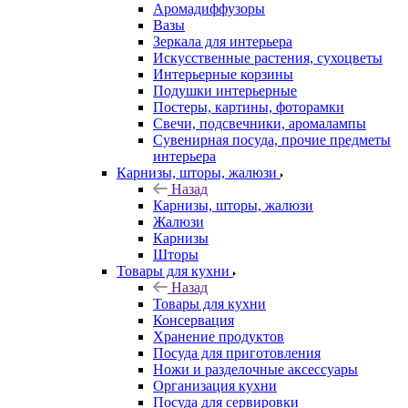
Аромадиффузоры
Вазы
Зеркала для интерьера
Искусственные растения, сухоцветы
Интерьерные корзины
Подушки интерьерные
Постеры, картины, фоторамки
Свечи, подсвечники, аромалампы
Сувенирная посуда, прочие предметы
интерьера
Карнизы, шторы, жалюзи
Назад
Карнизы, шторы, жалюзи
Жалюзи
Карнизы
Шторы
Товары для кухни
Назад
Товары для кухни
Консервация
Хранение продуктов
Посуда для приготовления
Ножи и разделочные аксессуары
Организация кухни
Посуда для сервировки