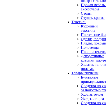
шкафы с чехло
Прочая мебель
аксессуары
Столы
Стулья, кресла
Текстиль
Кухонный
текстиль
Постельное бел
Одеяла, подуш
Пледы, покрыв
Полотенца
Прочий тексти
Декоративные
коврики, шкур
Халаты, тапочк
пижамы
Товары гигиены
Бумажные
принадлежнос
Средства по ух
за полостью рт
Уход за телом
Уход за лицом
Средства по ух