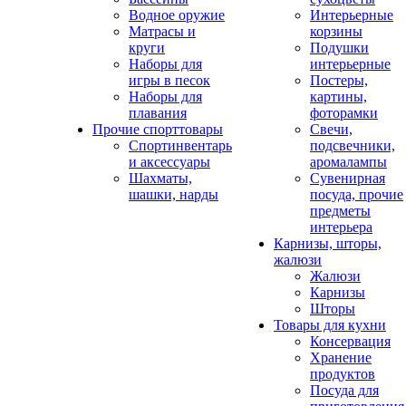
Водное оружие
Интерьерные
Матрасы и
корзины
круги
Подушки
Наборы для
интерьерные
игры в песок
Постеры,
Наборы для
картины,
плавания
фоторамки
Прочие спорттовары
Свечи,
Спортинвентарь
подсвечники,
и аксессуары
аромалампы
Шахматы,
Сувенирная
шашки, нарды
посуда, прочие
предметы
интерьера
Карнизы, шторы,
жалюзи
Жалюзи
Карнизы
Шторы
Товары для кухни
Консервация
Хранение
продуктов
Посуда для