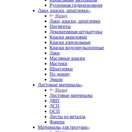
Руллонная гидроизоляция
Лаки, краски, шпатлевки
Назад
Лаки, краски, шпатлевки
Пигменты
Декоративная штукатурка
Краски акриловые
Краски аэрозольные
Краски водоэмульсионные
Лаки
Масляные краски
Мастики
Шпатлевки
По дереву
Эмали
Листовые материалы
Назад
Листовые материалы
ДВП
ДСП
ОСП
Листы из металла
Фанера
Материалы для тротуара