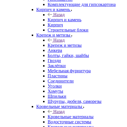
Комплектующие для гипсокартона
Кирпич и камень
Назад
Кирпич и камень
Кирпич
Строительные блоки
Крепеж и метизы
Назад
Крепеж и метизы
Анкера
Болты, гайки, шайбы
Гвозди
Заклёпки
Мебельная фурнитура
Пластины
Соединители
Уголки
Хомуты
Шпильки
Шурупы, дюбеля, саморезы
Кровельные материалы
Назад
Кровельные материалы
Водосточные системы
Кровельные материалы