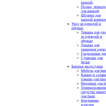
ванной
Полки, зеркала
для ванной
Шторки для
ванной комнат
Уход за одеждой и
обувью
Товары для ухо
за одеждой и
обувью
Товары для
хранения одеж
Гладильные до
Сушилки для
белья
Банные аксессуары
Мебель для ба
Камни и солян
товары для бан
Интерьер для 
Термоизоляция
средства защи
для бани
Бондарные
изделия