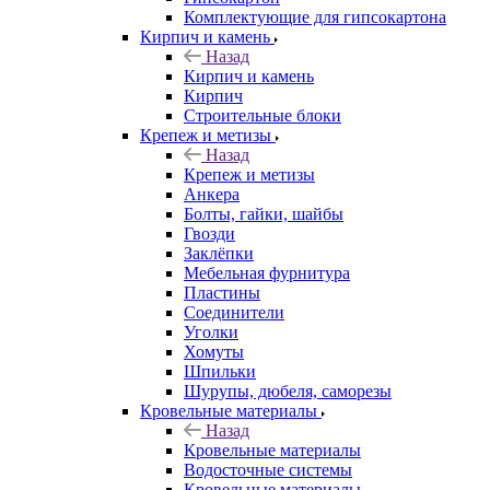
Комплектующие для гипсокартона
Кирпич и камень
Назад
Кирпич и камень
Кирпич
Строительные блоки
Крепеж и метизы
Назад
Крепеж и метизы
Анкера
Болты, гайки, шайбы
Гвозди
Заклёпки
Мебельная фурнитура
Пластины
Соединители
Уголки
Хомуты
Шпильки
Шурупы, дюбеля, саморезы
Кровельные материалы
Назад
Кровельные материалы
Водосточные системы
Кровельные материалы