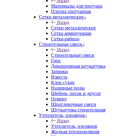
Назад
Материалы для тротуара
Плитка тротуарная
Сетки металлические
Назад
Сетки металлические
Сетка армирующая
Сетка-рабица
Строительные смеси
Назад
Строительные смеси
Гипс
Декоративная штукатурка
Затирки
Известь
Клеи сухие
Наливные полы
Щебень, песок и другое
Цемент
Шпатлевочные смеси
Штукатурка строительная
Утеплитель, изоляция
Назад
Утеплитель, изоляция
Жидкая теплоизоляция