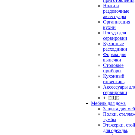
приготовления
Ножи и
разделочные
аксессуары
Организация
кухни
Посуда для
сервировки
Кухонные
расходники
Формы для
выпечки
Столовые
приборы
Кухонный
инвентарь
Аксессуары дл
сервировки
+ ЕЩЕ
Мебель для дома
Защита для ме
Полки, стеллаж
тумбы
Этажерки, сто
для одежды,