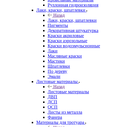
Руллонная гидроизоляция
Лаки, краски, шпатлевки
Назад
Лаки, краски, шпатлевки
Пигменты
Декоративная штукатурка
Краски акриловые
Краски аэрозольные
Краски водоэмульсионные
Лаки
Масляные краски
Мастики
Шпатлевки
По дереву
Эмали
Листовые материалы
Назад
Листовые материалы
ДВП
ДСП
ОСП
Листы из металла
Фанера
Материалы для тротуара