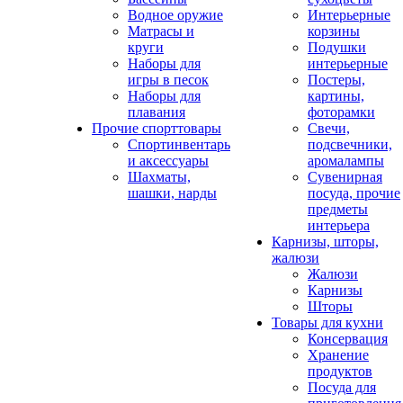
Водное оружие
Интерьерные
Матрасы и
корзины
круги
Подушки
Наборы для
интерьерные
игры в песок
Постеры,
Наборы для
картины,
плавания
фоторамки
Прочие спорттовары
Свечи,
Спортинвентарь
подсвечники,
и аксессуары
аромалампы
Шахматы,
Сувенирная
шашки, нарды
посуда, прочие
предметы
интерьера
Карнизы, шторы,
жалюзи
Жалюзи
Карнизы
Шторы
Товары для кухни
Консервация
Хранение
продуктов
Посуда для