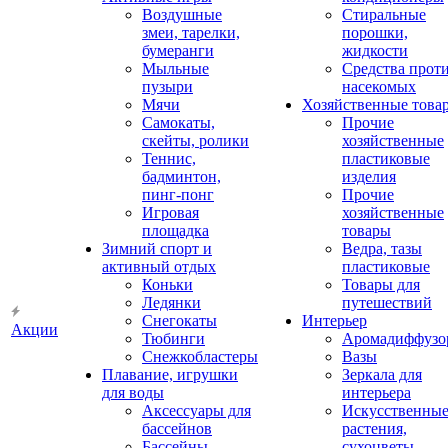
Воздушные
Стиральные
змеи, тарелки,
порошки,
бумеранги
жидкости
Мыльные
Средства прот
пузыри
насекомых
Мячи
Хозяйственные това
Самокаты,
Прочие
скейты, ролики
хозяйственные
Теннис,
пластиковые
бадминтон,
изделия
пинг-понг
Прочие
Игровая
хозяйственные
площадка
товары
Зимний спорт и
Ведра, тазы
активный отдых
пластиковые
Коньки
Товары для
Ледянки
путешествий
Снегокаты
Интерьер
Акции
Тюбинги
Аромадиффузо
Снежкобластеры
Вазы
Плавание, игрушки
Зеркала для
для воды
интерьера
Аксессуары для
Искусственны
бассейнов
растения,
Бассейны
сухоцветы