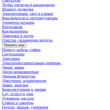
Смесители
Трубы для воды и канализации
Шланги, подводка
Электротовары, свет и климат
Выключатели и светорегуляторы
Элементы питания
Вентиляция
Кондиционеры
Лампочки и ленты
Очистка, увлажнение воздуха
Показать еще
Провод, кабель, гофры
Светильники
Электрика
Электрообогревательные приборы
Двери, замки
Двери межкомнатные
Дверная фурнитура
Доводчики, ограничители
Замки, защелки
Комплектующие к дверям
Сад, огород и дача
Луковицы, рассада
Семена и саженцы
Грунты, дренаж, удобрения