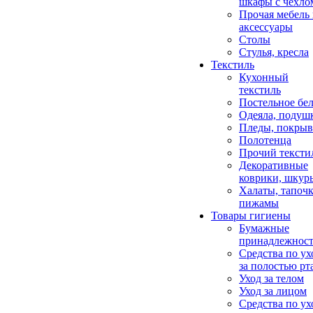
шкафы с чехло
Прочая мебель
аксессуары
Столы
Стулья, кресла
Текстиль
Кухонный
текстиль
Постельное бел
Одеяла, подуш
Пледы, покрыв
Полотенца
Прочий тексти
Декоративные
коврики, шкур
Халаты, тапочк
пижамы
Товары гигиены
Бумажные
принадлежнос
Средства по ух
за полостью рт
Уход за телом
Уход за лицом
Средства по ух