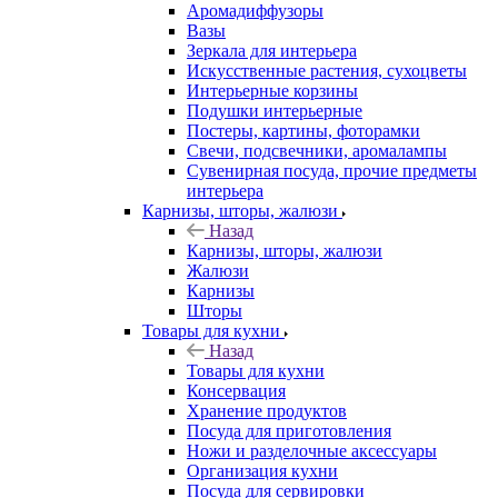
Аромадиффузоры
Вазы
Зеркала для интерьера
Искусственные растения, сухоцветы
Интерьерные корзины
Подушки интерьерные
Постеры, картины, фоторамки
Свечи, подсвечники, аромалампы
Сувенирная посуда, прочие предметы
интерьера
Карнизы, шторы, жалюзи
Назад
Карнизы, шторы, жалюзи
Жалюзи
Карнизы
Шторы
Товары для кухни
Назад
Товары для кухни
Консервация
Хранение продуктов
Посуда для приготовления
Ножи и разделочные аксессуары
Организация кухни
Посуда для сервировки