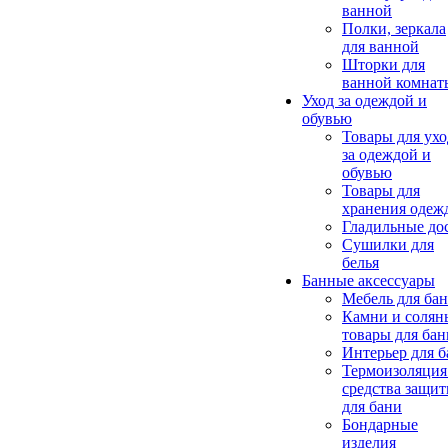
ванной
Полки, зеркала
для ванной
Шторки для
ванной комнат
Уход за одеждой и
обувью
Товары для ухо
за одеждой и
обувью
Товары для
хранения одеж
Гладильные до
Сушилки для
белья
Банные аксессуары
Мебель для ба
Камни и солян
товары для бан
Интерьер для 
Термоизоляция
средства защи
для бани
Бондарные
изделия