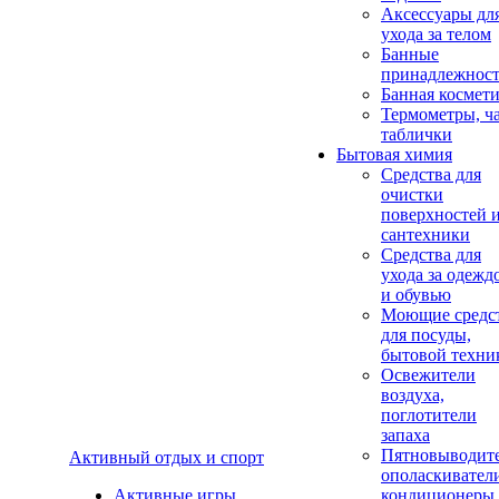
Аксеcсуары дл
ухода за телом
Банные
принадлежнос
Банная космет
Термометры, ч
таблички
Бытовая химия
Средства для
очистки
поверхностей 
сантехники
Средства для
ухода за одежд
и обувью
Моющие средс
для посуды,
бытовой техни
Освежители
воздуха,
поглотители
запаха
Пятновыводите
Активный отдых и спорт
ополаскивател
Активные игры
кондиционеры