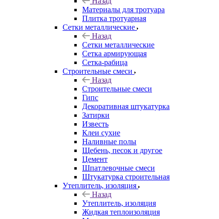
Назад
Материалы для тротуара
Плитка тротуарная
Сетки металлические
Назад
Сетки металлические
Сетка армирующая
Сетка-рабица
Строительные смеси
Назад
Строительные смеси
Гипс
Декоративная штукатурка
Затирки
Известь
Клеи сухие
Наливные полы
Щебень, песок и другое
Цемент
Шпатлевочные смеси
Штукатурка строительная
Утеплитель, изоляция
Назад
Утеплитель, изоляция
Жидкая теплоизоляция