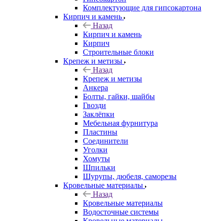
Комплектующие для гипсокартона
Кирпич и камень
Назад
Кирпич и камень
Кирпич
Строительные блоки
Крепеж и метизы
Назад
Крепеж и метизы
Анкера
Болты, гайки, шайбы
Гвозди
Заклёпки
Мебельная фурнитура
Пластины
Соединители
Уголки
Хомуты
Шпильки
Шурупы, дюбеля, саморезы
Кровельные материалы
Назад
Кровельные материалы
Водосточные системы
Кровельные материалы