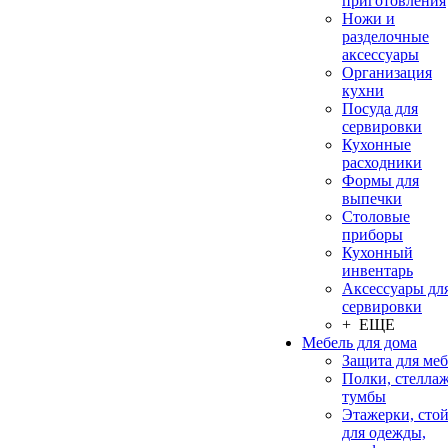
приготовления
Ножи и
разделочные
аксессуары
Организация
кухни
Посуда для
сервировки
Кухонные
расходники
Формы для
выпечки
Столовые
приборы
Кухонный
инвентарь
Аксессуары дл
сервировки
+ ЕЩЕ
Мебель для дома
Защита для ме
Полки, стеллаж
тумбы
Этажерки, сто
для одежды,