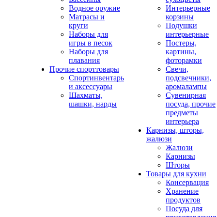
Водное оружие
Интерьерные
Матрасы и
корзины
круги
Подушки
Наборы для
интерьерные
игры в песок
Постеры,
Наборы для
картины,
плавания
фоторамки
Прочие спорттовары
Свечи,
Спортинвентарь
подсвечники,
и аксессуары
аромалампы
Шахматы,
Сувенирная
шашки, нарды
посуда, прочие
предметы
интерьера
Карнизы, шторы,
жалюзи
Жалюзи
Карнизы
Шторы
Товары для кухни
Консервация
Хранение
продуктов
Посуда для