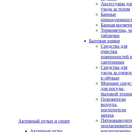
Аксеcсуары дл
ухода за телом
Банные
принадлежнос
Банная космет
Термометры, ч
таблички
Бытовая химия
Средства для
очистки
поверхностей 
сантехники
Средства для
ухода за одежд
и обувью
Моющие средс
для посуды,
бытовой техни
Освежители
воздуха,
поглотители
запаха
Пятновыводите
Активный отдых и спорт
ополаскивател
Активные игры
кондиционеры