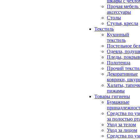
шкафы с чехло
Прочая мебель
аксессуары
Столы
Стулья, кресла
Текстиль
Кухонный
текстиль
Постельное бел
Одеяла, подуш
Пледы, покрыв
Полотенца
Прочий тексти
Декоративные
коврики, шкур
Халаты, тапочк
пижамы
Товары гигиены
Бумажные
принадлежнос
Средства по ух
за полостью рт
Уход за телом
Уход за лицом
Средства по ух