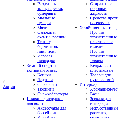
Воздушные
Стиральные
змеи, тарелки,
порошки,
бумеранги
жидкости
Мыльные
Средства прот
пузыри
насекомых
Мячи
Хозяйственные това
Самокаты,
Прочие
скейты, ролики
хозяйственные
Теннис,
пластиковые
бадминтон,
изделия
пинг-понг
Прочие
Игровая
хозяйственные
площадка
товары
Зимний спорт и
Ведра, тазы
активный отдых
пластиковые
Коньки
Товары для
Ледянки
путешествий
Снегокаты
Интерьер
Акции
Тюбинги
Аромадиффузо
Снежкобластеры
Вазы
Плавание, игрушки
Зеркала для
для воды
интерьера
Аксессуары для
Искусственны
бассейнов
растения,
Бассейны
сухоцветы