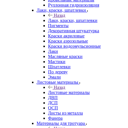
Руллонная гидроизоляция
Лаки, краски, шпатлевки
Назад
Лаки, краски, шпатлевки
Пигменты
Декоративная штукатурка
Краски акриловые
Краски аэрозольные
Краски водоэмульсионные
Лаки
Масляные краски
Мастики
Шпатлевки
По дереву
Эмали
Листовые материалы
Назад
Листовые материалы
ДВП
ДСП
ОСП
Листы из металла
Фанера
Материалы для тротуара