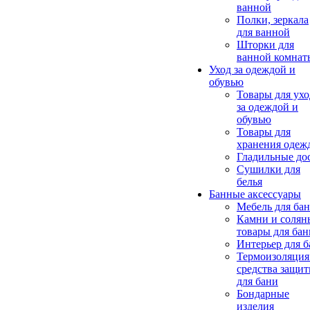
ванной
Полки, зеркала
для ванной
Шторки для
ванной комнат
Уход за одеждой и
обувью
Товары для ухо
за одеждой и
обувью
Товары для
хранения одеж
Гладильные до
Сушилки для
белья
Банные аксессуары
Мебель для ба
Камни и солян
товары для бан
Интерьер для 
Термоизоляция
средства защи
для бани
Бондарные
изделия