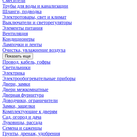
Смесители
Трубы для воды и канализации
Шланги, подводка
Электротовары, свет и климат
Выключатели и светорегуляторы
Элементы питания
Вентиляция
Кондиционеры
Лампочки и ленты
Очистка, увлажнение воздуха
Показать еще
Провод, кабель, гофры
Светильники
Электрика
Электрообогревательные приборы
Двери, замки
Двери межкомнатные
Дверная фурнитура
Доводчики, ограничители
Замки, защелки
Комплектующие к дверям
Сад, огород и дача
Луковицы, рассада
Семена и саженцы
Грунты, дренаж, удобрения