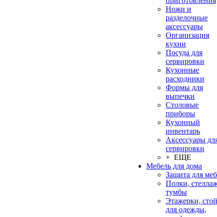
приготовления
Ножи и
разделочные
аксессуары
Организация
кухни
Посуда для
сервировки
Кухонные
расходники
Формы для
выпечки
Столовые
приборы
Кухонный
инвентарь
Аксессуары дл
сервировки
+ ЕЩЕ
Мебель для дома
Защита для ме
Полки, стеллаж
тумбы
Этажерки, сто
для одежды,