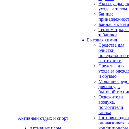
Аксеcсуары дл
ухода за телом
Банные
принадлежнос
Банная космет
Термометры, ч
таблички
Бытовая химия
Средства для
очистки
поверхностей 
сантехники
Средства для
ухода за одежд
и обувью
Моющие средс
для посуды,
бытовой техни
Освежители
воздуха,
поглотители
запаха
Пятновыводите
Активный отдых и спорт
ополаскивател
Активные игры
кондиционеры