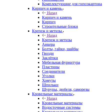
Комплектующие для гипсокартона
Кирпич и камень
Назад
Кирпич и камень
Кирпич
Строительные блоки
Крепеж и метизы
Назад
Крепеж и метизы
Анкера
Болты, гайки, шайбы
Гвозди
Заклёпки
Мебельная фурнитура
Пластины
Соединители
Уголки
Хомуты
Шпильки
Шурупы, дюбеля, саморезы
Кровельные материалы
Назад
Кровельные материалы
Водосточные системы
Кровельные материалы