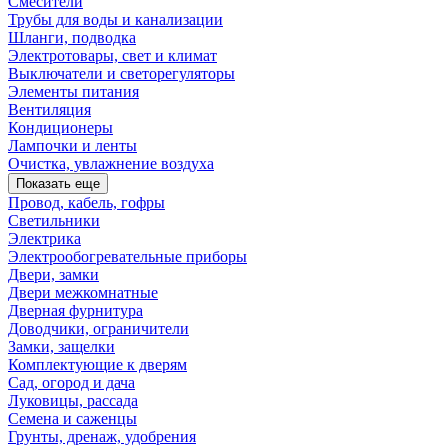
Смесители
Трубы для воды и канализации
Шланги, подводка
Электротовары, свет и климат
Выключатели и светорегуляторы
Элементы питания
Вентиляция
Кондиционеры
Лампочки и ленты
Очистка, увлажнение воздуха
Показать еще
Провод, кабель, гофры
Светильники
Электрика
Электрообогревательные приборы
Двери, замки
Двери межкомнатные
Дверная фурнитура
Доводчики, ограничители
Замки, защелки
Комплектующие к дверям
Сад, огород и дача
Луковицы, рассада
Семена и саженцы
Грунты, дренаж, удобрения