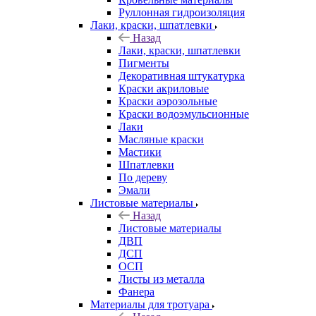
Руллонная гидроизоляция
Лаки, краски, шпатлевки
Назад
Лаки, краски, шпатлевки
Пигменты
Декоративная штукатурка
Краски акриловые
Краски аэрозольные
Краски водоэмульсионные
Лаки
Масляные краски
Мастики
Шпатлевки
По дереву
Эмали
Листовые материалы
Назад
Листовые материалы
ДВП
ДСП
ОСП
Листы из металла
Фанера
Материалы для тротуара