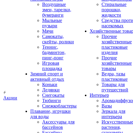
Воздушные
Стиральные
змеи, тарелки,
порошки,
бумеранги
жидкости
Мыльные
Средства прот
пузыри
насекомых
Мячи
Хозяйственные това
Самокаты,
Прочие
скейты, ролики
хозяйственные
Теннис,
пластиковые
бадминтон,
изделия
пинг-понг
Прочие
Игровая
хозяйственные
площадка
товары
Зимний спорт и
Ведра, тазы
активный отдых
пластиковые
Коньки
Товары для
Ледянки
путешествий
Снегокаты
Интерьер
Акции
Тюбинги
Аромадиффузо
Снежкобластеры
Вазы
Плавание, игрушки
Зеркала для
для воды
интерьера
Аксессуары для
Искусственны
бассейнов
растения,
Бассейны
сухоцветы