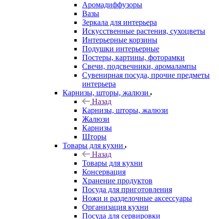
Аромадиффузоры
Вазы
Зеркала для интерьера
Искусственные растения, сухоцветы
Интерьерные корзины
Подушки интерьерные
Постеры, картины, фоторамки
Свечи, подсвечники, аромалампы
Сувенирная посуда, прочие предметы
интерьера
Карнизы, шторы, жалюзи
Назад
Карнизы, шторы, жалюзи
Жалюзи
Карнизы
Шторы
Товары для кухни
Назад
Товары для кухни
Консервация
Хранение продуктов
Посуда для приготовления
Ножи и разделочные аксессуары
Организация кухни
Посуда для сервировки