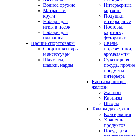
Водное оружие
Интерьерные
Матрасы и
корзины
круги
Подушки
Наборы для
интерьерные
игры в песок
Постеры,
Наборы для
картины,
плавания
фоторамки
Прочие спорттовары
Свечи,
Спортинвентарь
подсвечники,
и аксессуары
аромалампы
Шахматы,
Сувенирная
шашки, нарды
посуда, прочие
предметы
интерьера
Карнизы, шторы,
жалюзи
Жалюзи
Карнизы
Шторы
Товары для кухни
Консервация
Хранение
продуктов
Посуда для