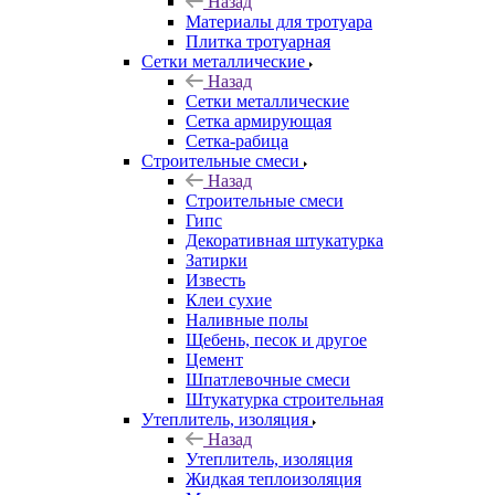
Назад
Материалы для тротуара
Плитка тротуарная
Сетки металлические
Назад
Сетки металлические
Сетка армирующая
Сетка-рабица
Строительные смеси
Назад
Строительные смеси
Гипс
Декоративная штукатурка
Затирки
Известь
Клеи сухие
Наливные полы
Щебень, песок и другое
Цемент
Шпатлевочные смеси
Штукатурка строительная
Утеплитель, изоляция
Назад
Утеплитель, изоляция
Жидкая теплоизоляция