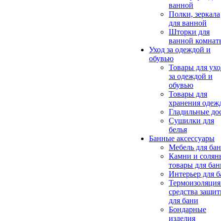
ванной
Полки, зеркала
для ванной
Шторки для
ванной комнат
Уход за одеждой и
обувью
Товары для ухо
за одеждой и
обувью
Товары для
хранения одеж
Гладильные до
Сушилки для
белья
Банные аксессуары
Мебель для ба
Камни и солян
товары для бан
Интерьер для 
Термоизоляция
средства защи
для бани
Бондарные
изделия