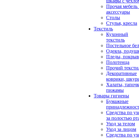
шкафы с чехло
Прочая мебель
аксессуары
Столы
Стулья, кресла
Текстиль
Кухонный
текстиль
Постельное бел
Одеяла, подуш
Пледы, покрыв
Полотенца
Прочий тексти
Декоративные
коврики, шкур
Халаты, тапочк
пижамы
Товары гигиены
Бумажные
принадлежнос
Средства по ух
за полостью рт
Уход за телом
Уход за лицом
Средства по ух