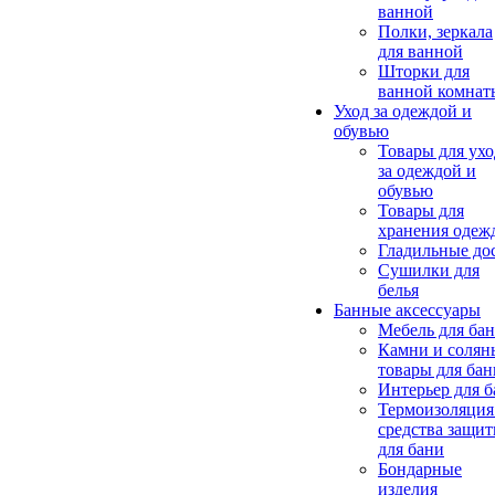
ванной
Полки, зеркала
для ванной
Шторки для
ванной комнат
Уход за одеждой и
обувью
Товары для ухо
за одеждой и
обувью
Товары для
хранения одеж
Гладильные до
Сушилки для
белья
Банные аксессуары
Мебель для ба
Камни и солян
товары для бан
Интерьер для 
Термоизоляция
средства защи
для бани
Бондарные
изделия