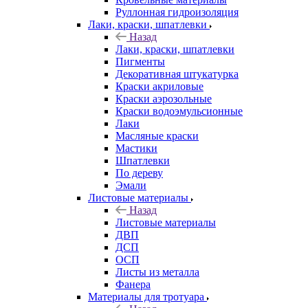
Руллонная гидроизоляция
Лаки, краски, шпатлевки
Назад
Лаки, краски, шпатлевки
Пигменты
Декоративная штукатурка
Краски акриловые
Краски аэрозольные
Краски водоэмульсионные
Лаки
Масляные краски
Мастики
Шпатлевки
По дереву
Эмали
Листовые материалы
Назад
Листовые материалы
ДВП
ДСП
ОСП
Листы из металла
Фанера
Материалы для тротуара