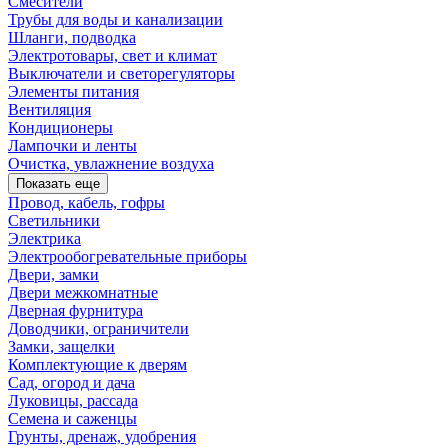
Смесители
Трубы для воды и канализации
Шланги, подводка
Электротовары, свет и климат
Выключатели и светорегуляторы
Элементы питания
Вентиляция
Кондиционеры
Лампочки и ленты
Очистка, увлажнение воздуха
Показать еще
Провод, кабель, гофры
Светильники
Электрика
Электрообогревательные приборы
Двери, замки
Двери межкомнатные
Дверная фурнитура
Доводчики, ограничители
Замки, защелки
Комплектующие к дверям
Сад, огород и дача
Луковицы, рассада
Семена и саженцы
Грунты, дренаж, удобрения