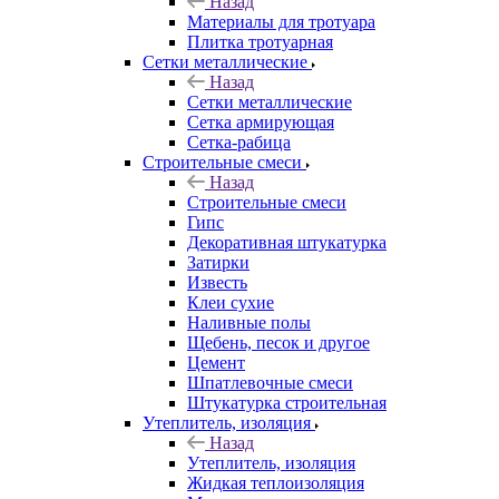
Назад
Материалы для тротуара
Плитка тротуарная
Сетки металлические
Назад
Сетки металлические
Сетка армирующая
Сетка-рабица
Строительные смеси
Назад
Строительные смеси
Гипс
Декоративная штукатурка
Затирки
Известь
Клеи сухие
Наливные полы
Щебень, песок и другое
Цемент
Шпатлевочные смеси
Штукатурка строительная
Утеплитель, изоляция
Назад
Утеплитель, изоляция
Жидкая теплоизоляция