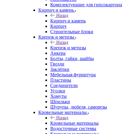
Комплектующие для гипсокартона
Кирпич и камень
Назад
Кирпич и камень
Кирпич
Строительные блоки
Крепеж и метизы
Назад
Крепеж и метизы
Анкера
Болты, гайки, шайбы
Гвозди
Заклёпки
Мебельная фурнитура
Пластины
Соединители
Уголки
Хомуты
Шпильки
Шурупы, дюбеля, саморезы
Кровельные материалы
Назад
Кровельные материалы
Водосточные системы
Кровельные материалы