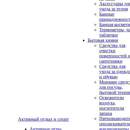
Аксеcсуары дл
ухода за телом
Банные
принадлежнос
Банная космет
Термометры, ч
таблички
Бытовая химия
Средства для
очистки
поверхностей 
сантехники
Средства для
ухода за одежд
и обувью
Моющие средс
для посуды,
бытовой техни
Освежители
воздуха,
поглотители
запаха
Пятновыводите
Активный отдых и спорт
ополаскивател
Активные игры
кондиционеры