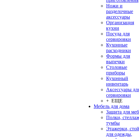
приготовления
Ножи и
разделочные
аксессуары
Организация
кухни
Посуда для
сервировки
Кухонные
расходники
Формы для
выпечки
Столовые
приборы
Кухонный
инвентарь
Аксессуары дл
сервировки
+ ЕЩЕ
Мебель для дома
Защита для ме
Полки, стеллаж
тумбы
Этажерки, сто
для одежды,