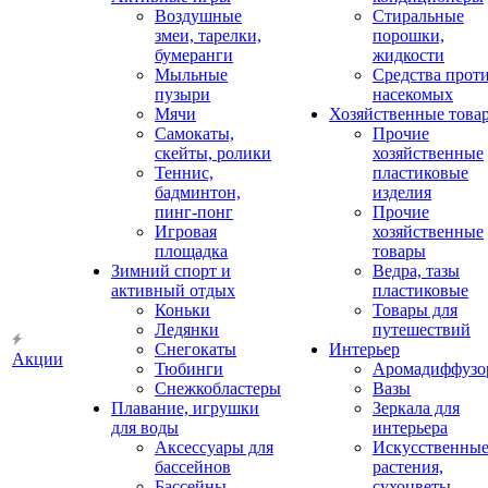
Воздушные
Стиральные
змеи, тарелки,
порошки,
бумеранги
жидкости
Мыльные
Средства прот
пузыри
насекомых
Мячи
Хозяйственные това
Самокаты,
Прочие
скейты, ролики
хозяйственные
Теннис,
пластиковые
бадминтон,
изделия
пинг-понг
Прочие
Игровая
хозяйственные
площадка
товары
Зимний спорт и
Ведра, тазы
активный отдых
пластиковые
Коньки
Товары для
Ледянки
путешествий
Снегокаты
Интерьер
Акции
Тюбинги
Аромадиффузо
Снежкобластеры
Вазы
Плавание, игрушки
Зеркала для
для воды
интерьера
Аксессуары для
Искусственны
бассейнов
растения,
Бассейны
сухоцветы