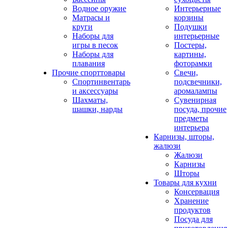
Водное оружие
Интерьерные
Матрасы и
корзины
круги
Подушки
Наборы для
интерьерные
игры в песок
Постеры,
Наборы для
картины,
плавания
фоторамки
Прочие спорттовары
Свечи,
Спортинвентарь
подсвечники,
и аксессуары
аромалампы
Шахматы,
Сувенирная
шашки, нарды
посуда, прочие
предметы
интерьера
Карнизы, шторы,
жалюзи
Жалюзи
Карнизы
Шторы
Товары для кухни
Консервация
Хранение
продуктов
Посуда для