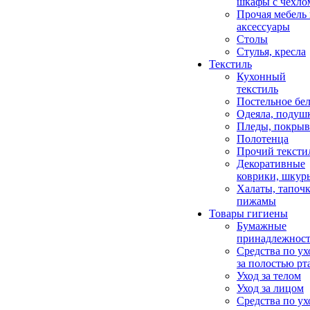
шкафы с чехло
Прочая мебель
аксессуары
Столы
Стулья, кресла
Текстиль
Кухонный
текстиль
Постельное бел
Одеяла, подуш
Пледы, покрыв
Полотенца
Прочий тексти
Декоративные
коврики, шкур
Халаты, тапочк
пижамы
Товары гигиены
Бумажные
принадлежнос
Средства по ух
за полостью рт
Уход за телом
Уход за лицом
Средства по ух