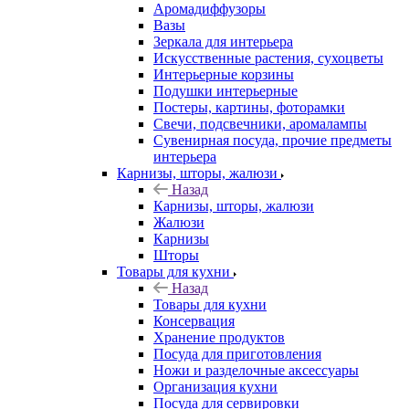
Аромадиффузоры
Вазы
Зеркала для интерьера
Искусственные растения, сухоцветы
Интерьерные корзины
Подушки интерьерные
Постеры, картины, фоторамки
Свечи, подсвечники, аромалампы
Сувенирная посуда, прочие предметы
интерьера
Карнизы, шторы, жалюзи
Назад
Карнизы, шторы, жалюзи
Жалюзи
Карнизы
Шторы
Товары для кухни
Назад
Товары для кухни
Консервация
Хранение продуктов
Посуда для приготовления
Ножи и разделочные аксессуары
Организация кухни
Посуда для сервировки