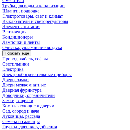
Смесители
Трубы для воды и канализации
Шланги, подводка
Электротовары, свет и климат
Выключатели и светорегуляторы
Элементы питания
Вентиляция
Кондиционеры
Лампочки и ленты
Очистка, увлажнение воздуха
Показать еще
Провод, кабель, гофры
Светильники
Электрика
Электрообогревательные приборы
Двери, замки
Двери межкомнатные
Дверная фурнитура
Доводчики, ограничители
Замки, защелки
Комплектующие к дверям
Сад, огород и дача
Луковицы, рассада
Семена и саженцы
Грунты, дренаж, удобрения