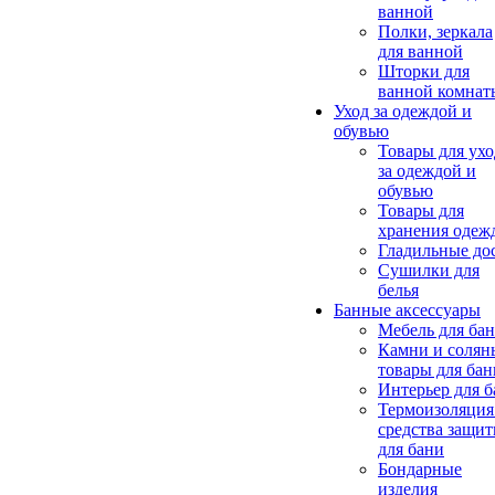
ванной
Полки, зеркала
для ванной
Шторки для
ванной комнат
Уход за одеждой и
обувью
Товары для ухо
за одеждой и
обувью
Товары для
хранения одеж
Гладильные до
Сушилки для
белья
Банные аксессуары
Мебель для ба
Камни и солян
товары для бан
Интерьер для 
Термоизоляция
средства защи
для бани
Бондарные
изделия