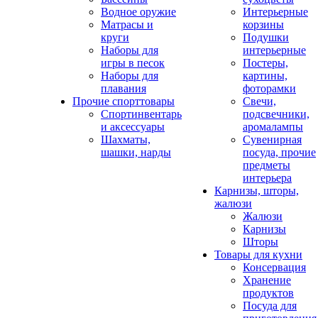
Водное оружие
Интерьерные
Матрасы и
корзины
круги
Подушки
Наборы для
интерьерные
игры в песок
Постеры,
Наборы для
картины,
плавания
фоторамки
Прочие спорттовары
Свечи,
Спортинвентарь
подсвечники,
и аксессуары
аромалампы
Шахматы,
Сувенирная
шашки, нарды
посуда, прочие
предметы
интерьера
Карнизы, шторы,
жалюзи
Жалюзи
Карнизы
Шторы
Товары для кухни
Консервация
Хранение
продуктов
Посуда для