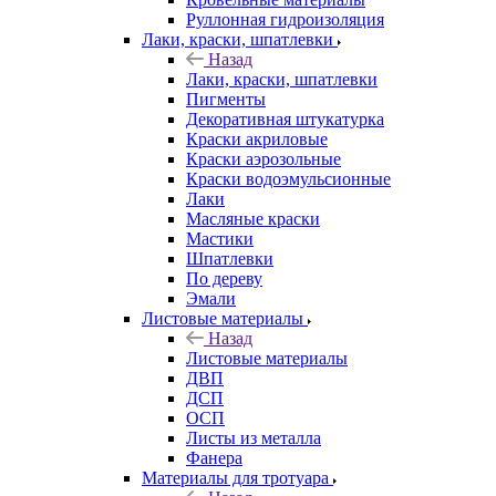
Руллонная гидроизоляция
Лаки, краски, шпатлевки
Назад
Лаки, краски, шпатлевки
Пигменты
Декоративная штукатурка
Краски акриловые
Краски аэрозольные
Краски водоэмульсионные
Лаки
Масляные краски
Мастики
Шпатлевки
По дереву
Эмали
Листовые материалы
Назад
Листовые материалы
ДВП
ДСП
ОСП
Листы из металла
Фанера
Материалы для тротуара