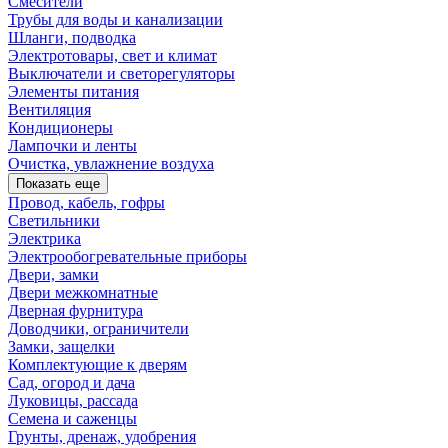
Смесители
Трубы для воды и канализации
Шланги, подводка
Электротовары, свет и климат
Выключатели и светорегуляторы
Элементы питания
Вентиляция
Кондиционеры
Лампочки и ленты
Очистка, увлажнение воздуха
Показать еще
Провод, кабель, гофры
Светильники
Электрика
Электрообогревательные приборы
Двери, замки
Двери межкомнатные
Дверная фурнитура
Доводчики, ограничители
Замки, защелки
Комплектующие к дверям
Сад, огород и дача
Луковицы, рассада
Семена и саженцы
Грунты, дренаж, удобрения