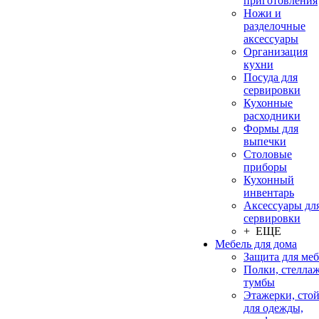
приготовления
Ножи и
разделочные
аксессуары
Организация
кухни
Посуда для
сервировки
Кухонные
расходники
Формы для
выпечки
Столовые
приборы
Кухонный
инвентарь
Аксессуары дл
сервировки
+ ЕЩЕ
Мебель для дома
Защита для ме
Полки, стеллаж
тумбы
Этажерки, сто
для одежды,