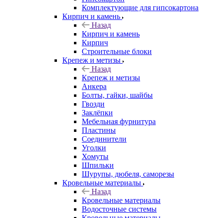
Комплектующие для гипсокартона
Кирпич и камень
Назад
Кирпич и камень
Кирпич
Строительные блоки
Крепеж и метизы
Назад
Крепеж и метизы
Анкера
Болты, гайки, шайбы
Гвозди
Заклёпки
Мебельная фурнитура
Пластины
Соединители
Уголки
Хомуты
Шпильки
Шурупы, дюбеля, саморезы
Кровельные материалы
Назад
Кровельные материалы
Водосточные системы
Кровельные материалы