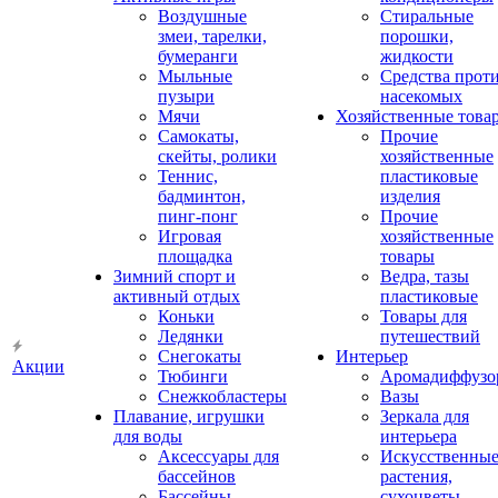
Воздушные
Стиральные
змеи, тарелки,
порошки,
бумеранги
жидкости
Мыльные
Средства прот
пузыри
насекомых
Мячи
Хозяйственные това
Самокаты,
Прочие
скейты, ролики
хозяйственные
Теннис,
пластиковые
бадминтон,
изделия
пинг-понг
Прочие
Игровая
хозяйственные
площадка
товары
Зимний спорт и
Ведра, тазы
активный отдых
пластиковые
Коньки
Товары для
Ледянки
путешествий
Снегокаты
Интерьер
Акции
Тюбинги
Аромадиффузо
Снежкобластеры
Вазы
Плавание, игрушки
Зеркала для
для воды
интерьера
Аксессуары для
Искусственны
бассейнов
растения,
Бассейны
сухоцветы