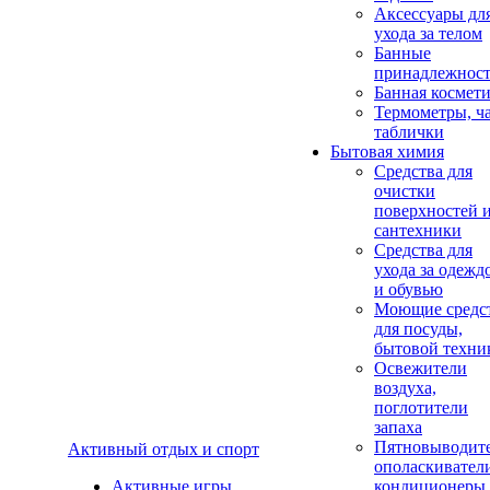
Аксеcсуары дл
ухода за телом
Банные
принадлежнос
Банная космет
Термометры, ч
таблички
Бытовая химия
Средства для
очистки
поверхностей 
сантехники
Средства для
ухода за одежд
и обувью
Моющие средс
для посуды,
бытовой техни
Освежители
воздуха,
поглотители
запаха
Пятновыводите
Активный отдых и спорт
ополаскивател
Активные игры
кондиционеры