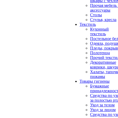
шкафы с чехло
Прочая мебель
аксессуары
Столы
Стулья, кресла
Текстиль
Кухонный
текстиль
Постельное бел
Одеяла, подуш
Пледы, покрыв
Полотенца
Прочий тексти
Декоративные
коврики, шкур
Халаты, тапочк
пижамы
Товары гигиены
Бумажные
принадлежнос
Средства по ух
за полостью рт
Уход за телом
Уход за лицом
Средства по ух