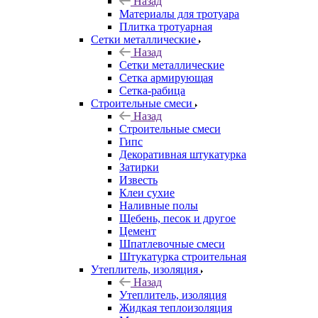
Назад
Материалы для тротуара
Плитка тротуарная
Сетки металлические
Назад
Сетки металлические
Сетка армирующая
Сетка-рабица
Строительные смеси
Назад
Строительные смеси
Гипс
Декоративная штукатурка
Затирки
Известь
Клеи сухие
Наливные полы
Щебень, песок и другое
Цемент
Шпатлевочные смеси
Штукатурка строительная
Утеплитель, изоляция
Назад
Утеплитель, изоляция
Жидкая теплоизоляция