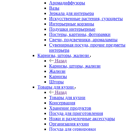
Аромадиффузоры
Вазы
Зеркала для интерьера
Искусственные растения, сухоцветы
Интерьерные корзины
Подушки интерьерные
Постеры, картины, фоторамки
Свечи, подсвечники, аромалампы
Сувенирная посуда, прочие предметы
интерьера
Карнизы, шторы, жалюзи
Назад
Карнизы, шторы, жалюзи
Жалюзи
Карнизы
Шторы
Товары для кухни
Назад
Товары для кухни
Консервация
Хранение продуктов
Посуда для приготовления
Ножи и разделочные аксессуары
Организация кухни
Посуда для сервировки