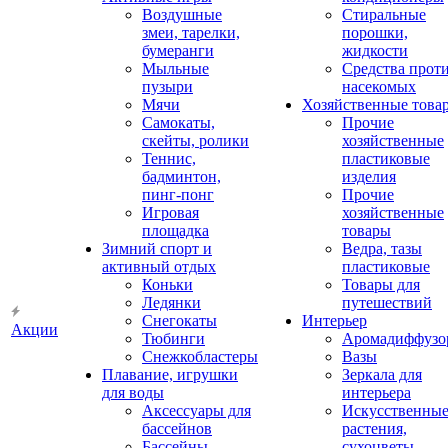
Воздушные
Стиральные
змеи, тарелки,
порошки,
бумеранги
жидкости
Мыльные
Средства прот
пузыри
насекомых
Мячи
Хозяйственные това
Самокаты,
Прочие
скейты, ролики
хозяйственные
Теннис,
пластиковые
бадминтон,
изделия
пинг-понг
Прочие
Игровая
хозяйственные
площадка
товары
Зимний спорт и
Ведра, тазы
активный отдых
пластиковые
Коньки
Товары для
Ледянки
путешествий
Снегокаты
Интерьер
Акции
Тюбинги
Аромадиффузо
Снежкобластеры
Вазы
Плавание, игрушки
Зеркала для
для воды
интерьера
Аксессуары для
Искусственны
бассейнов
растения,
Бассейны
сухоцветы