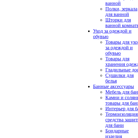
ванной
Полки, зеркала
для ванной
Шторки для
ванной комнат
Уход за одеждой и
обувью
Товары для ухо
за одеждой и
обувью
Товары для
хранения одеж
Гладильные до
Сушилки для
белья
Банные аксессуары
Мебель для ба
Камни и солян
товары для бан
Интерьер для 
Термоизоляция
средства защи
для бани
Бондарные
изделия