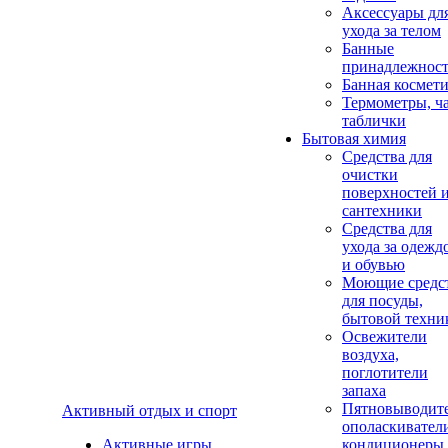
Аксеcсуары дл
ухода за телом
Банные
принадлежнос
Банная космет
Термометры, ч
таблички
Бытовая химия
Средства для
очистки
поверхностей 
сантехники
Средства для
ухода за одежд
и обувью
Моющие средс
для посуды,
бытовой техни
Освежители
воздуха,
поглотители
запаха
Пятновыводите
Активный отдых и спорт
ополаскивател
Активные игры
кондиционеры