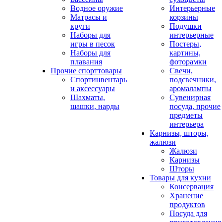
Водное оружие
Интерьерные
Матрасы и
корзины
круги
Подушки
Наборы для
интерьерные
игры в песок
Постеры,
Наборы для
картины,
плавания
фоторамки
Прочие спорттовары
Свечи,
Спортинвентарь
подсвечники,
и аксессуары
аромалампы
Шахматы,
Сувенирная
шашки, нарды
посуда, прочие
предметы
интерьера
Карнизы, шторы,
жалюзи
Жалюзи
Карнизы
Шторы
Товары для кухни
Консервация
Хранение
продуктов
Посуда для