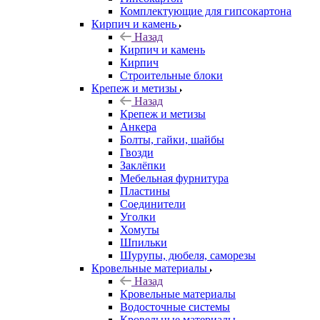
Комплектующие для гипсокартона
Кирпич и камень
Назад
Кирпич и камень
Кирпич
Строительные блоки
Крепеж и метизы
Назад
Крепеж и метизы
Анкера
Болты, гайки, шайбы
Гвозди
Заклёпки
Мебельная фурнитура
Пластины
Соединители
Уголки
Хомуты
Шпильки
Шурупы, дюбеля, саморезы
Кровельные материалы
Назад
Кровельные материалы
Водосточные системы
Кровельные материалы