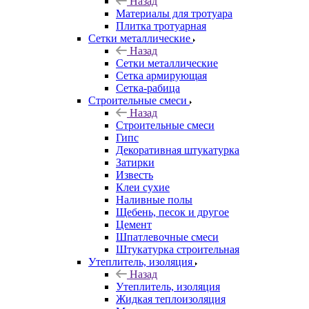
Назад
Материалы для тротуара
Плитка тротуарная
Сетки металлические
Назад
Сетки металлические
Сетка армирующая
Сетка-рабица
Строительные смеси
Назад
Строительные смеси
Гипс
Декоративная штукатурка
Затирки
Известь
Клеи сухие
Наливные полы
Щебень, песок и другое
Цемент
Шпатлевочные смеси
Штукатурка строительная
Утеплитель, изоляция
Назад
Утеплитель, изоляция
Жидкая теплоизоляция