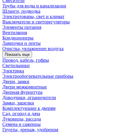
Смесители
Трубы для воды и канализации
Шланги, подводка
Электротовары, свет и климат
Выключатели и светорегуляторы
Элементы питания
Вентиляция
Кондиционеры
Лампочки и ленты
Очистка, увлажнение воздуха
Показать еще
Провод, кабель, гофры
Светильники
Электрика
Электрообогревательные приборы
Двери, замки
Двери межкомнатные
Дверная фурнитура
Доводчики, ограничители
Замки, защелки
Комплектующие к дверям
Сад, огород и дача
Луковицы, рассада
Семена и саженцы
Грунты, дренаж, удобрения