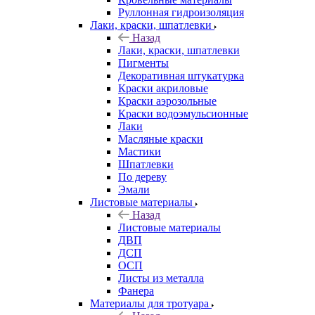
Руллонная гидроизоляция
Лаки, краски, шпатлевки
Назад
Лаки, краски, шпатлевки
Пигменты
Декоративная штукатурка
Краски акриловые
Краски аэрозольные
Краски водоэмульсионные
Лаки
Масляные краски
Мастики
Шпатлевки
По дереву
Эмали
Листовые материалы
Назад
Листовые материалы
ДВП
ДСП
ОСП
Листы из металла
Фанера
Материалы для тротуара