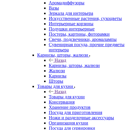
Аромадиффузоры
Вазы
Зеркала для интерьера
Искусственные растения, сухоцветы
Интерьерные корзины
Подушки интерьерные
Постеры, картины, фоторамки
Свечи, подсвечники, аромалампы
Сувенирная посуда, прочие предметы
интерьера
Карнизы, шторы, жалюзи
Назад
Карнизы, шторы, жалюзи
Жалюзи
Карнизы
Шторы
Товары для кухни
Назад
Товары для кухни
Консервация
Хранение продуктов
Посуда для приготовления
Ножи и разделочные аксессуары
Организация кухни
Посуда для сервировки