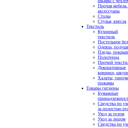
шкафы с чехло
Прочая мебель
аксессуары
Столы
Стулья, кресла
Текстиль
Кухонный
текстиль
Постельное бел
Одеяла, подуш
Пледы, покрыв
Полотенца
Прочий тексти
Декоративные
коврики, шкур
Халаты, тапочк
пижамы
Товары гигиены
Бумажные
принадлежнос
Средства по ух
за полостью рт
Уход за телом
Уход за лицом
Средства по ух