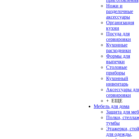
приготовления
Ножи и
разделочные
аксессуары
Организация
кухни
Посуда для
сервировки
Кухонные
расходники
Формы для
выпечки
Столовые
приборы
Кухонный
инвентарь
Аксессуары дл
сервировки
+ ЕЩЕ
Мебель для дома
Защита для ме
Полки, стеллаж
тумбы
Этажерки, сто
для одежды,