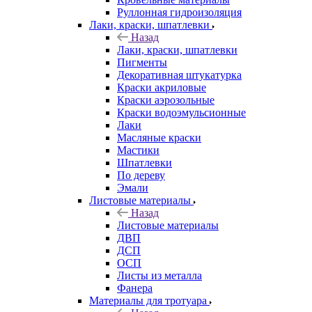
Руллонная гидроизоляция
Лаки, краски, шпатлевки
Назад
Лаки, краски, шпатлевки
Пигменты
Декоративная штукатурка
Краски акриловые
Краски аэрозольные
Краски водоэмульсионные
Лаки
Масляные краски
Мастики
Шпатлевки
По дереву
Эмали
Листовые материалы
Назад
Листовые материалы
ДВП
ДСП
ОСП
Листы из металла
Фанера
Материалы для тротуара