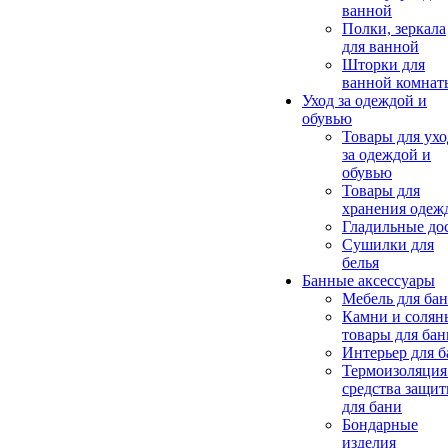
ванной
Полки, зеркала
для ванной
Шторки для
ванной комнат
Уход за одеждой и
обувью
Товары для ухо
за одеждой и
обувью
Товары для
хранения одеж
Гладильные до
Сушилки для
белья
Банные аксессуары
Мебель для ба
Камни и солян
товары для бан
Интерьер для 
Термоизоляция
средства защи
для бани
Бондарные
изделия