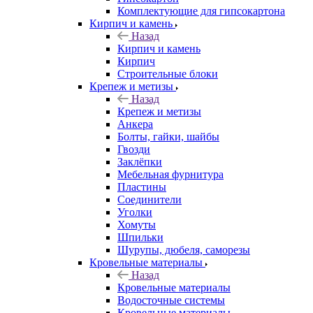
Комплектующие для гипсокартона
Кирпич и камень
Назад
Кирпич и камень
Кирпич
Строительные блоки
Крепеж и метизы
Назад
Крепеж и метизы
Анкера
Болты, гайки, шайбы
Гвозди
Заклёпки
Мебельная фурнитура
Пластины
Соединители
Уголки
Хомуты
Шпильки
Шурупы, дюбеля, саморезы
Кровельные материалы
Назад
Кровельные материалы
Водосточные системы
Кровельные материалы