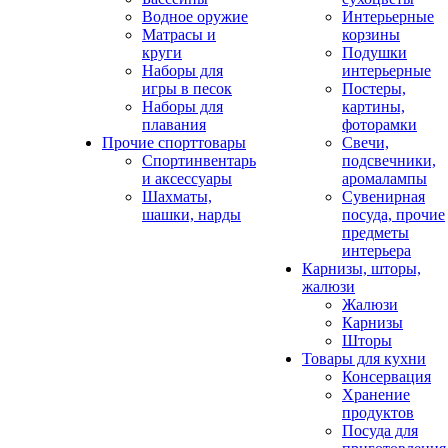
Водное оружие
Интерьерные
Матрасы и
корзины
круги
Подушки
Наборы для
интерьерные
игры в песок
Постеры,
Наборы для
картины,
плавания
фоторамки
Прочие спорттовары
Свечи,
Спортинвентарь
подсвечники,
и аксессуары
аромалампы
Шахматы,
Сувенирная
шашки, нарды
посуда, прочие
предметы
интерьера
Карнизы, шторы,
жалюзи
Жалюзи
Карнизы
Шторы
Товары для кухни
Консервация
Хранение
продуктов
Посуда для