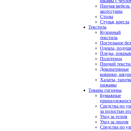
шкафы с чехло
Прочая мебель
аксессуары
Столы
Стулья, кресла
Текстиль
Кухонный
текстиль
Постельное бел
Одеяла, подуш
Пледы, покрыв
Полотенца
Прочий тексти
Декоративные
коврики, шкур
Халаты, тапочк
пижамы
Товары гигиены
Бумажные
принадлежнос
Средства по ух
за полостью рт
Уход за телом
Уход за лицом
Средства по ух