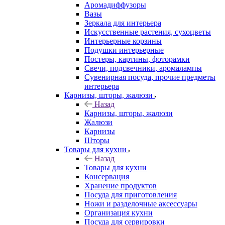
Аромадиффузоры
Вазы
Зеркала для интерьера
Искусственные растения, сухоцветы
Интерьерные корзины
Подушки интерьерные
Постеры, картины, фоторамки
Свечи, подсвечники, аромалампы
Сувенирная посуда, прочие предметы
интерьера
Карнизы, шторы, жалюзи
Назад
Карнизы, шторы, жалюзи
Жалюзи
Карнизы
Шторы
Товары для кухни
Назад
Товары для кухни
Консервация
Хранение продуктов
Посуда для приготовления
Ножи и разделочные аксессуары
Организация кухни
Посуда для сервировки