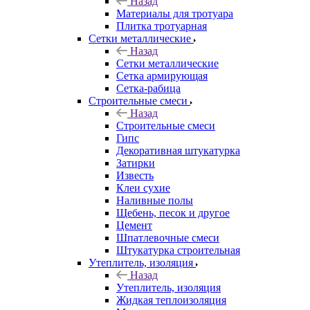
Назад
Материалы для тротуара
Плитка тротуарная
Сетки металлические
Назад
Сетки металлические
Сетка армирующая
Сетка-рабица
Строительные смеси
Назад
Строительные смеси
Гипс
Декоративная штукатурка
Затирки
Известь
Клеи сухие
Наливные полы
Щебень, песок и другое
Цемент
Шпатлевочные смеси
Штукатурка строительная
Утеплитель, изоляция
Назад
Утеплитель, изоляция
Жидкая теплоизоляция