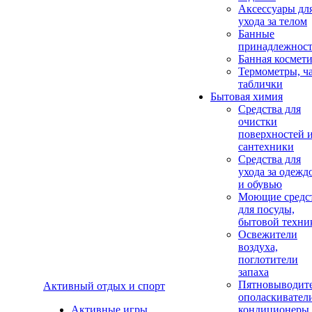
Аксеcсуары дл
ухода за телом
Банные
принадлежнос
Банная космет
Термометры, ч
таблички
Бытовая химия
Средства для
очистки
поверхностей 
сантехники
Средства для
ухода за одежд
и обувью
Моющие средс
для посуды,
бытовой техни
Освежители
воздуха,
поглотители
запаха
Пятновыводите
Активный отдых и спорт
ополаскивател
Активные игры
кондиционеры