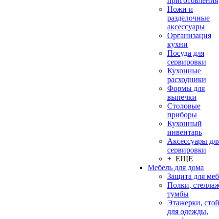
приготовления
Ножи и
разделочные
аксессуары
Организация
кухни
Посуда для
сервировки
Кухонные
расходники
Формы для
выпечки
Столовые
приборы
Кухонный
инвентарь
Аксессуары дл
сервировки
+ ЕЩЕ
Мебель для дома
Защита для ме
Полки, стеллаж
тумбы
Этажерки, сто
для одежды,