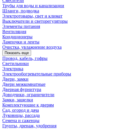
Смесители
Трубы для воды и канализации
Шланги, подводка
Электротовары, свет и климат
Выключатели и светорегуляторы
Элементы питания
Вентиляция
Кондиционеры
Лампочки и ленты
Очистка, увлажнение воздуха
Показать еще
Провод, кабель, гофры
Светильники
Электрика
Электрообогревательные приборы
Двери, замки
Двери межкомнатные
Дверная фурнитура
Доводчики, ограничители
Замки, защелки
Комплектующие к дверям
Сад, огород и дача
Луковицы, рассада
Семена и саженцы
Грунты, дренаж, удобрения