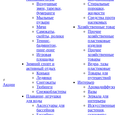
Воздушные
Стиральные
змеи, тарелки,
порошки,
бумеранги
жидкости
Мыльные
Средства прот
пузыри
насекомых
Мячи
Хозяйственные това
Самокаты,
Прочие
скейты, ролики
хозяйственные
Теннис,
пластиковые
бадминтон,
изделия
пинг-понг
Прочие
Игровая
хозяйственные
площадка
товары
Зимний спорт и
Ведра, тазы
активный отдых
пластиковые
Коньки
Товары для
Ледянки
путешествий
Снегокаты
Интерьер
Акции
Тюбинги
Аромадиффузо
Снежкобластеры
Вазы
Плавание, игрушки
Зеркала для
для воды
интерьера
Аксессуары для
Искусственны
бассейнов
растения,
Бассейны
сухоцветы