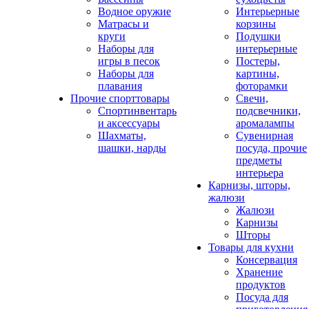
Водное оружие
Интерьерные
Матрасы и
корзины
круги
Подушки
Наборы для
интерьерные
игры в песок
Постеры,
Наборы для
картины,
плавания
фоторамки
Прочие спорттовары
Свечи,
Спортинвентарь
подсвечники,
и аксессуары
аромалампы
Шахматы,
Сувенирная
шашки, нарды
посуда, прочие
предметы
интерьера
Карнизы, шторы,
жалюзи
Жалюзи
Карнизы
Шторы
Товары для кухни
Консервация
Хранение
продуктов
Посуда для