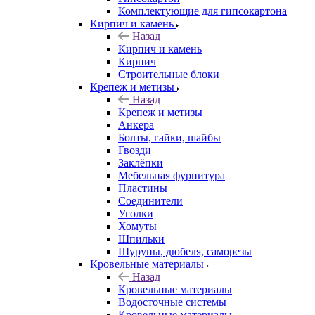
Комплектующие для гипсокартона
Кирпич и камень
Назад
Кирпич и камень
Кирпич
Строительные блоки
Крепеж и метизы
Назад
Крепеж и метизы
Анкера
Болты, гайки, шайбы
Гвозди
Заклёпки
Мебельная фурнитура
Пластины
Соединители
Уголки
Хомуты
Шпильки
Шурупы, дюбеля, саморезы
Кровельные материалы
Назад
Кровельные материалы
Водосточные системы
Кровельные материалы