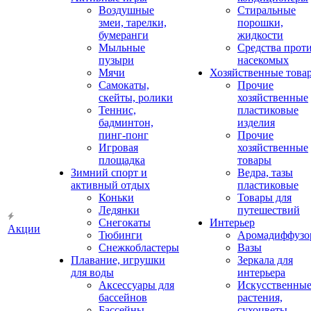
Воздушные
Стиральные
змеи, тарелки,
порошки,
бумеранги
жидкости
Мыльные
Средства прот
пузыри
насекомых
Мячи
Хозяйственные това
Самокаты,
Прочие
скейты, ролики
хозяйственные
Теннис,
пластиковые
бадминтон,
изделия
пинг-понг
Прочие
Игровая
хозяйственные
площадка
товары
Зимний спорт и
Ведра, тазы
активный отдых
пластиковые
Коньки
Товары для
Ледянки
путешествий
Снегокаты
Интерьер
Акции
Тюбинги
Аромадиффузо
Снежкобластеры
Вазы
Плавание, игрушки
Зеркала для
для воды
интерьера
Аксессуары для
Искусственны
бассейнов
растения,
Бассейны
сухоцветы