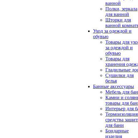
ванной
Полки, зеркала
для ванной
Шторки для
ванной комнат
Уход за одеждой и
обувью
Товары для ухо
за одеждой и
обувью
Товары для
хранения одеж
Гладильные до
Сушилки для
белья
Банные аксессуары
Мебель для ба
Камни и солян
товары для бан
Интерьер для 
Термоизоляция
средства защи
для бани
Бондарные
изделия