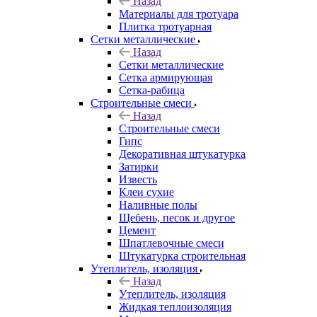
Назад
Материалы для тротуара
Плитка тротуарная
Сетки металлические
Назад
Сетки металлические
Сетка армирующая
Сетка-рабица
Строительные смеси
Назад
Строительные смеси
Гипс
Декоративная штукатурка
Затирки
Известь
Клеи сухие
Наливные полы
Щебень, песок и другое
Цемент
Шпатлевочные смеси
Штукатурка строительная
Утеплитель, изоляция
Назад
Утеплитель, изоляция
Жидкая теплоизоляция