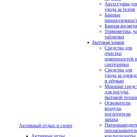
Аксеcсуары дл
ухода за телом
Банные
принадлежнос
Банная космет
Термометры, ч
таблички
Бытовая химия
Средства для
очистки
поверхностей 
сантехники
Средства для
ухода за одежд
и обувью
Моющие средс
для посуды,
бытовой техни
Освежители
воздуха,
поглотители
запаха
Пятновыводите
Активный отдых и спорт
ополаскивател
Активные игры
кондиционеры