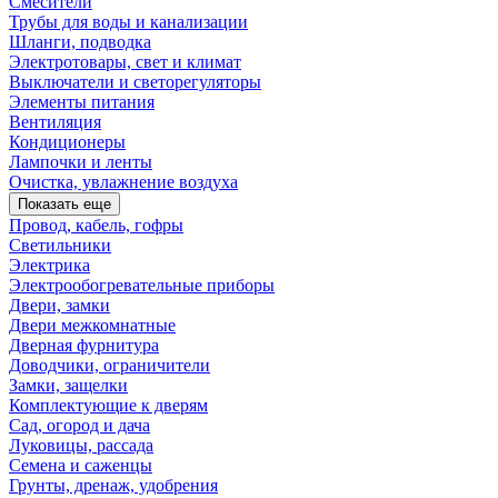
Смесители
Трубы для воды и канализации
Шланги, подводка
Электротовары, свет и климат
Выключатели и светорегуляторы
Элементы питания
Вентиляция
Кондиционеры
Лампочки и ленты
Очистка, увлажнение воздуха
Показать еще
Провод, кабель, гофры
Светильники
Электрика
Электрообогревательные приборы
Двери, замки
Двери межкомнатные
Дверная фурнитура
Доводчики, ограничители
Замки, защелки
Комплектующие к дверям
Сад, огород и дача
Луковицы, рассада
Семена и саженцы
Грунты, дренаж, удобрения