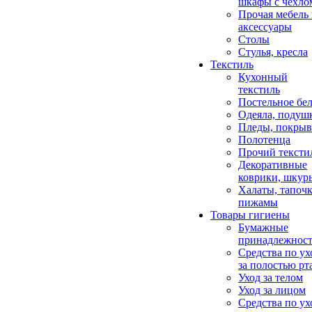
шкафы с чехло
Прочая мебель
аксессуары
Столы
Стулья, кресла
Текстиль
Кухонный
текстиль
Постельное бел
Одеяла, подуш
Пледы, покрыв
Полотенца
Прочий тексти
Декоративные
коврики, шкур
Халаты, тапочк
пижамы
Товары гигиены
Бумажные
принадлежнос
Средства по ух
за полостью рт
Уход за телом
Уход за лицом
Средства по ух