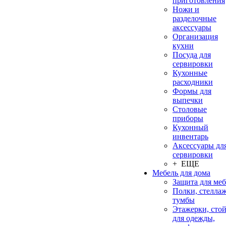
приготовления
Ножи и
разделочные
аксессуары
Организация
кухни
Посуда для
сервировки
Кухонные
расходники
Формы для
выпечки
Столовые
приборы
Кухонный
инвентарь
Аксессуары дл
сервировки
+ ЕЩЕ
Мебель для дома
Защита для ме
Полки, стеллаж
тумбы
Этажерки, сто
для одежды,