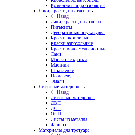
Руллонная гидроизоляция
Лаки, краски, шпатлевки
Назад
Лаки, краски, шпатлевки
Пигменты
Декоративная штукатурка
Краски акриловые
Краски аэрозольные
Краски водоэмульсионные
Лаки
Масляные краски
Мастики
Шпатлевки
По дереву
Эмали
Листовые материалы
Назад
Листовые материалы
ДВП
ДСП
ОСП
Листы из металла
Фанера
Материалы для тротуара