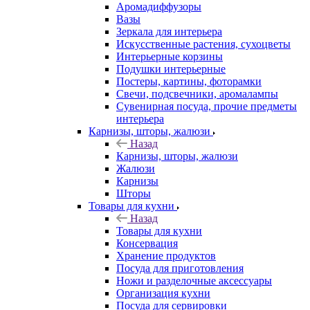
Аромадиффузоры
Вазы
Зеркала для интерьера
Искусственные растения, сухоцветы
Интерьерные корзины
Подушки интерьерные
Постеры, картины, фоторамки
Свечи, подсвечники, аромалампы
Сувенирная посуда, прочие предметы
интерьера
Карнизы, шторы, жалюзи
Назад
Карнизы, шторы, жалюзи
Жалюзи
Карнизы
Шторы
Товары для кухни
Назад
Товары для кухни
Консервация
Хранение продуктов
Посуда для приготовления
Ножи и разделочные аксессуары
Организация кухни
Посуда для сервировки