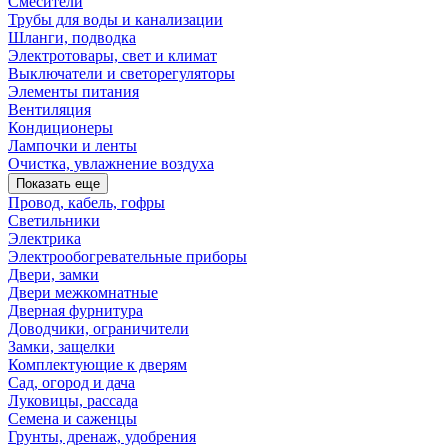
Смесители
Трубы для воды и канализации
Шланги, подводка
Электротовары, свет и климат
Выключатели и светорегуляторы
Элементы питания
Вентиляция
Кондиционеры
Лампочки и ленты
Очистка, увлажнение воздуха
Показать еще
Провод, кабель, гофры
Светильники
Электрика
Электрообогревательные приборы
Двери, замки
Двери межкомнатные
Дверная фурнитура
Доводчики, ограничители
Замки, защелки
Комплектующие к дверям
Сад, огород и дача
Луковицы, рассада
Семена и саженцы
Грунты, дренаж, удобрения