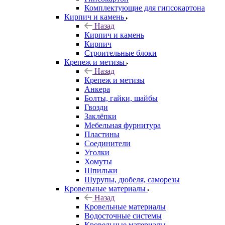
Комплектующие для гипсокартона
Кирпич и камень
Назад
Кирпич и камень
Кирпич
Строительные блоки
Крепеж и метизы
Назад
Крепеж и метизы
Анкера
Болты, гайки, шайбы
Гвозди
Заклёпки
Мебельная фурнитура
Пластины
Соединители
Уголки
Хомуты
Шпильки
Шурупы, дюбеля, саморезы
Кровельные материалы
Назад
Кровельные материалы
Водосточные системы
Кровельные материалы