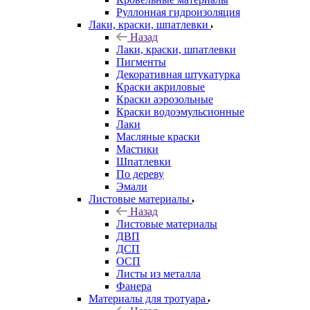
Руллонная гидроизоляция
Лаки, краски, шпатлевки
Назад
Лаки, краски, шпатлевки
Пигменты
Декоративная штукатурка
Краски акриловые
Краски аэрозольные
Краски водоэмульсионные
Лаки
Масляные краски
Мастики
Шпатлевки
По дереву
Эмали
Листовые материалы
Назад
Листовые материалы
ДВП
ДСП
ОСП
Листы из металла
Фанера
Материалы для тротуара