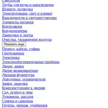
Смесители
Трубы для воды и канализации
Шланги, подводка
Электротовары, свет и климат
Выключатели и светорегуляторы
Элементы питания
Вентиляция
Кондиционеры
Лампочки и ленты
Очистка, увлажнение воздуха
Показать еще
Провод, кабель, гофры
Светильники
Электрика
Электрообогревательные приборы
Двери, замки
Двери межкомнатные
Дверная фурнитура
Доводчики, ограничители
Замки, защелки
Комплектующие к дверям
Сад, огород и дача
Луковицы, рассада
Семена и саженцы
Грунты, дренаж, удобрения