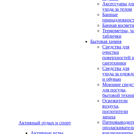
Аксеcсуары дл
ухода за телом
Банные
принадлежнос
Банная космет
Термометры, ч
таблички
Бытовая химия
Средства для
очистки
поверхностей 
сантехники
Средства для
ухода за одежд
и обувью
Моющие средс
для посуды,
бытовой техни
Освежители
воздуха,
поглотители
запаха
Пятновыводите
Активный отдых и спорт
ополаскивател
Активные игры
кондиционеры