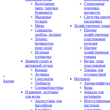
Воздушные
Стиральные
змеи, тарелки,
порошки,
бумеранги
жидкости
Мыльные
Средства прот
пузыри
насекомых
Мячи
Хозяйственные това
Самокаты,
Прочие
скейты, ролики
хозяйственные
Теннис,
пластиковые
бадминтон,
изделия
пинг-понг
Прочие
Игровая
хозяйственные
площадка
товары
Зимний спорт и
Ведра, тазы
активный отдых
пластиковые
Коньки
Товары для
Ледянки
путешествий
Снегокаты
Интерьер
Акции
Тюбинги
Аромадиффузо
Снежкобластеры
Вазы
Плавание, игрушки
Зеркала для
для воды
интерьера
Аксессуары для
Искусственны
бассейнов
растения,
Бассейны
сухоцветы