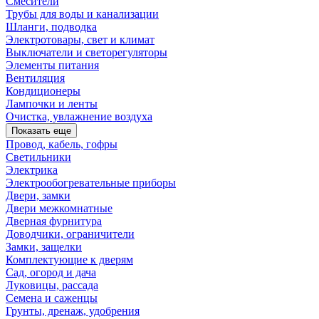
Смесители
Трубы для воды и канализации
Шланги, подводка
Электротовары, свет и климат
Выключатели и светорегуляторы
Элементы питания
Вентиляция
Кондиционеры
Лампочки и ленты
Очистка, увлажнение воздуха
Показать еще
Провод, кабель, гофры
Светильники
Электрика
Электрообогревательные приборы
Двери, замки
Двери межкомнатные
Дверная фурнитура
Доводчики, ограничители
Замки, защелки
Комплектующие к дверям
Сад, огород и дача
Луковицы, рассада
Семена и саженцы
Грунты, дренаж, удобрения