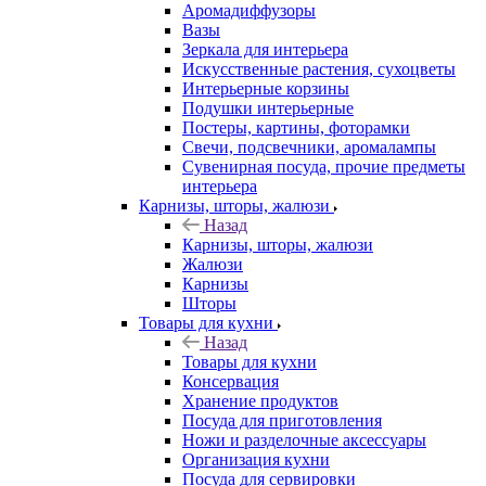
Аромадиффузоры
Вазы
Зеркала для интерьера
Искусственные растения, сухоцветы
Интерьерные корзины
Подушки интерьерные
Постеры, картины, фоторамки
Свечи, подсвечники, аромалампы
Сувенирная посуда, прочие предметы
интерьера
Карнизы, шторы, жалюзи
Назад
Карнизы, шторы, жалюзи
Жалюзи
Карнизы
Шторы
Товары для кухни
Назад
Товары для кухни
Консервация
Хранение продуктов
Посуда для приготовления
Ножи и разделочные аксессуары
Организация кухни
Посуда для сервировки