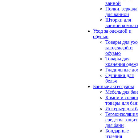
ванной
Полки, зеркала
для ванной
Шторки для
ванной комнат
Уход за одеждой и
обувью
Товары для ухо
за одеждой и
обувью
Товары для
хранения одеж
Гладильные до
Сушилки для
белья
Банные аксессуары
Мебель для ба
Камни и солян
товары для бан
Интерьер для 
Термоизоляция
средства защи
для бани
Бондарные
изделия