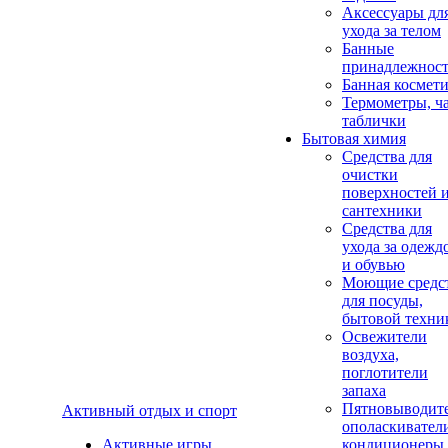
Аксеcсуары дл
ухода за телом
Банные
принадлежнос
Банная космет
Термометры, ч
таблички
Бытовая химия
Средства для
очистки
поверхностей 
сантехники
Средства для
ухода за одежд
и обувью
Моющие средс
для посуды,
бытовой техни
Освежители
воздуха,
поглотители
запаха
Пятновыводите
Активный отдых и спорт
ополаскивател
Активные игры
кондиционеры