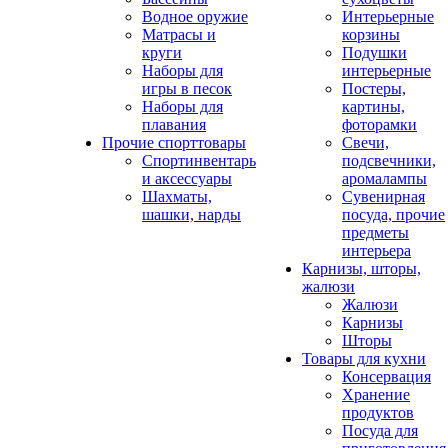
Водное оружие
Интерьерные
Матрасы и
корзины
круги
Подушки
Наборы для
интерьерные
игры в песок
Постеры,
Наборы для
картины,
плавания
фоторамки
Прочие спорттовары
Свечи,
Спортинвентарь
подсвечники,
и аксессуары
аромалампы
Шахматы,
Сувенирная
шашки, нарды
посуда, прочие
предметы
интерьера
Карнизы, шторы,
жалюзи
Жалюзи
Карнизы
Шторы
Товары для кухни
Консервация
Хранение
продуктов
Посуда для