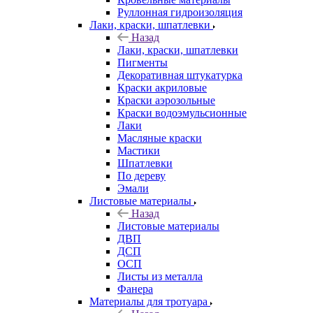
Руллонная гидроизоляция
Лаки, краски, шпатлевки
Назад
Лаки, краски, шпатлевки
Пигменты
Декоративная штукатурка
Краски акриловые
Краски аэрозольные
Краски водоэмульсионные
Лаки
Масляные краски
Мастики
Шпатлевки
По дереву
Эмали
Листовые материалы
Назад
Листовые материалы
ДВП
ДСП
ОСП
Листы из металла
Фанера
Материалы для тротуара