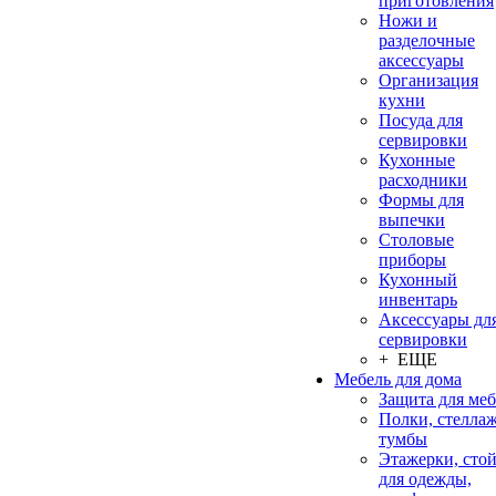
приготовления
Ножи и
разделочные
аксессуары
Организация
кухни
Посуда для
сервировки
Кухонные
расходники
Формы для
выпечки
Столовые
приборы
Кухонный
инвентарь
Аксессуары дл
сервировки
+ ЕЩЕ
Мебель для дома
Защита для ме
Полки, стеллаж
тумбы
Этажерки, сто
для одежды,