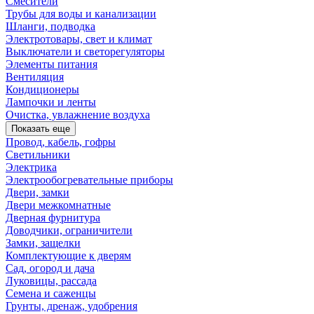
Смесители
Трубы для воды и канализации
Шланги, подводка
Электротовары, свет и климат
Выключатели и светорегуляторы
Элементы питания
Вентиляция
Кондиционеры
Лампочки и ленты
Очистка, увлажнение воздуха
Показать еще
Провод, кабель, гофры
Светильники
Электрика
Электрообогревательные приборы
Двери, замки
Двери межкомнатные
Дверная фурнитура
Доводчики, ограничители
Замки, защелки
Комплектующие к дверям
Сад, огород и дача
Луковицы, рассада
Семена и саженцы
Грунты, дренаж, удобрения