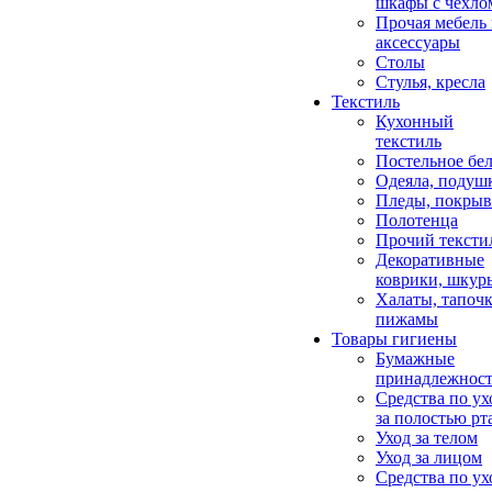
шкафы с чехло
Прочая мебель
аксессуары
Столы
Стулья, кресла
Текстиль
Кухонный
текстиль
Постельное бел
Одеяла, подуш
Пледы, покрыв
Полотенца
Прочий тексти
Декоративные
коврики, шкур
Халаты, тапочк
пижамы
Товары гигиены
Бумажные
принадлежнос
Средства по ух
за полостью рт
Уход за телом
Уход за лицом
Средства по ух