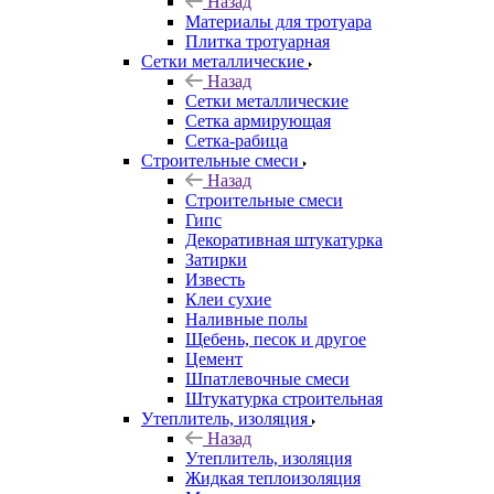
Назад
Материалы для тротуара
Плитка тротуарная
Сетки металлические
Назад
Сетки металлические
Сетка армирующая
Сетка-рабица
Строительные смеси
Назад
Строительные смеси
Гипс
Декоративная штукатурка
Затирки
Известь
Клеи сухие
Наливные полы
Щебень, песок и другое
Цемент
Шпатлевочные смеси
Штукатурка строительная
Утеплитель, изоляция
Назад
Утеплитель, изоляция
Жидкая теплоизоляция