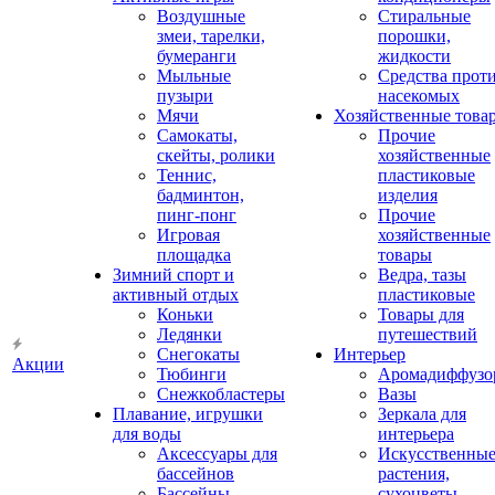
Воздушные
Стиральные
змеи, тарелки,
порошки,
бумеранги
жидкости
Мыльные
Средства прот
пузыри
насекомых
Мячи
Хозяйственные това
Самокаты,
Прочие
скейты, ролики
хозяйственные
Теннис,
пластиковые
бадминтон,
изделия
пинг-понг
Прочие
Игровая
хозяйственные
площадка
товары
Зимний спорт и
Ведра, тазы
активный отдых
пластиковые
Коньки
Товары для
Ледянки
путешествий
Снегокаты
Интерьер
Акции
Тюбинги
Аромадиффузо
Снежкобластеры
Вазы
Плавание, игрушки
Зеркала для
для воды
интерьера
Аксессуары для
Искусственны
бассейнов
растения,
Бассейны
сухоцветы