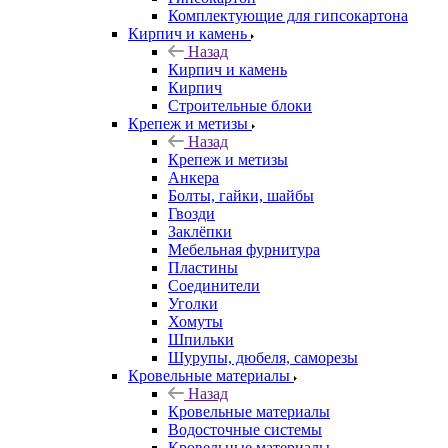
Комплектующие для гипсокартона
Кирпич и камень
Назад
Кирпич и камень
Кирпич
Строительные блоки
Крепеж и метизы
Назад
Крепеж и метизы
Анкера
Болты, гайки, шайбы
Гвозди
Заклёпки
Мебельная фурнитура
Пластины
Соединители
Уголки
Хомуты
Шпильки
Шурупы, дюбеля, саморезы
Кровельные материалы
Назад
Кровельные материалы
Водосточные системы
Кровельные материалы