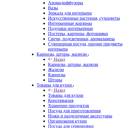
Аромадиффузоры
Вазы
Зеркала для интерьера
Искусственные растения, сухоцветы
Интерьерные корзины
Подушки интерьерные
Постеры, картины, фоторамки
Свечи, подсвечники, аромалампы
Сувенирная посуда, прочие предметы
интерьера
Карнизы, шторы, жалюзи
Назад
Карнизы, шторы, жалюзи
Жалюзи
Карнизы
Шторы
Товары для кухни
Назад
Товары для кухни
Консервация
Хранение продуктов
Посуда для приготовления
Ножи и разделочные аксессуары
Организация кухни
Посуда для сервировки