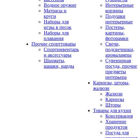
Водное оружие
Интерьерные
Матрасы и
корзины
круги
Подушки
Наборы для
интерьерные
игры в песок
Постеры,
Наборы для
картины,
плавания
фоторамки
Прочие спорттовары
Свечи,
Спортинвентарь
подсвечники,
и аксессуары
аромалампы
Шахматы,
Сувенирная
шашки, нарды
посуда, прочие
предметы
интерьера
Карнизы, шторы,
жалюзи
Жалюзи
Карнизы
Шторы
Товары для кухни
Консервация
Хранение
продуктов
Посуда для