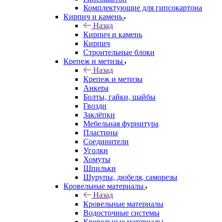
Комплектующие для гипсокартона
Кирпич и камень
Назад
Кирпич и камень
Кирпич
Строительные блоки
Крепеж и метизы
Назад
Крепеж и метизы
Анкера
Болты, гайки, шайбы
Гвозди
Заклёпки
Мебельная фурнитура
Пластины
Соединители
Уголки
Хомуты
Шпильки
Шурупы, дюбеля, саморезы
Кровельные материалы
Назад
Кровельные материалы
Водосточные системы
Кровельные материалы