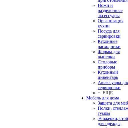
приготовления
Ножи и
разделочные
аксессуары
Организация
кухни
Посуда для
сервировки
Кухонные
расходники
Формы для
выпечки
Столовые
приборы
Кухонный
инвентарь
Аксессуары дл
сервировки
+ ЕЩЕ
Мебель для дома
Защита для ме
Полки, стеллаж
тумбы
Этажерки, сто
для одежды,