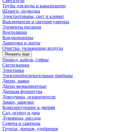
Смесители
Трубы для воды и канализации
Шланги, подводка
Электротовары, свет и климат
Выключатели и светорегуляторы
Элементы питания
Вентиляция
Кондиционеры
Лампочки и ленты
Очистка, увлажнение воздуха
Показать еще
Провод, кабель, гофры
Светильники
Электрика
Электрообогревательные приборы
Двери, замки
Двери межкомнатные
Дверная фурнитура
Доводчики, ограничители
Замки, защелки
Комплектующие к дверям
Сад, огород и дача
Луковицы, рассада
Семена и саженцы
Грунты, дренаж, удобрения