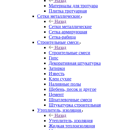
Назад
Материалы для тротуара
Плитка тротуарная
Сетки металлические
Назад
Сетки металлические
Сетка армирующая
Сетка-рабица
Строительные смеси
Назад
Строительные смеси
Гипс
Декоративная штукатурка
Затирки
Известь
Клеи сухие
Наливные полы
Щебень, песок и другое
Цемент
Шпатлевочные смеси
Штукатурка строительная
Утеплитель, изоляция
Назад
Утеплитель, изоляция
Жидкая теплоизоляция