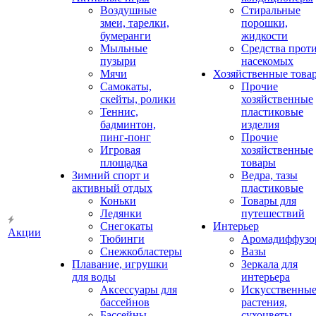
Воздушные
Стиральные
змеи, тарелки,
порошки,
бумеранги
жидкости
Мыльные
Средства прот
пузыри
насекомых
Мячи
Хозяйственные това
Самокаты,
Прочие
скейты, ролики
хозяйственные
Теннис,
пластиковые
бадминтон,
изделия
пинг-понг
Прочие
Игровая
хозяйственные
площадка
товары
Зимний спорт и
Ведра, тазы
активный отдых
пластиковые
Коньки
Товары для
Ледянки
путешествий
Снегокаты
Интерьер
Акции
Тюбинги
Аромадиффузо
Снежкобластеры
Вазы
Плавание, игрушки
Зеркала для
для воды
интерьера
Аксессуары для
Искусственны
бассейнов
растения,
Бассейны
сухоцветы