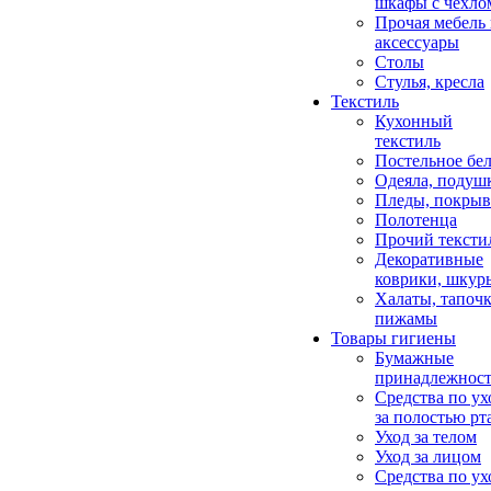
шкафы с чехло
Прочая мебель
аксессуары
Столы
Стулья, кресла
Текстиль
Кухонный
текстиль
Постельное бел
Одеяла, подуш
Пледы, покрыв
Полотенца
Прочий тексти
Декоративные
коврики, шкур
Халаты, тапочк
пижамы
Товары гигиены
Бумажные
принадлежнос
Средства по ух
за полостью рт
Уход за телом
Уход за лицом
Средства по ух