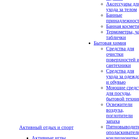
Аксеcсуары дл
ухода за телом
Банные
принадлежнос
Банная космет
Термометры, ч
таблички
Бытовая химия
Средства для
очистки
поверхностей 
сантехники
Средства для
ухода за одежд
и обувью
Моющие средс
для посуды,
бытовой техни
Освежители
воздуха,
поглотители
запаха
Пятновыводите
Активный отдых и спорт
ополаскивател
Активные игры
кондиционеры