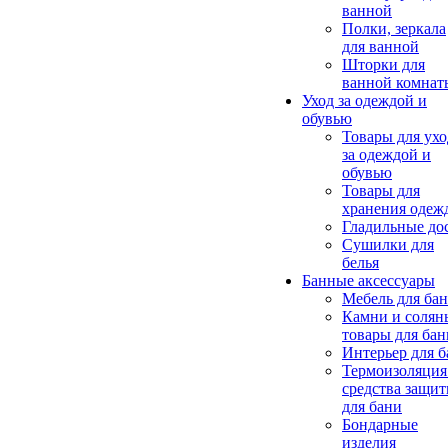
ванной
Полки, зеркала
для ванной
Шторки для
ванной комнат
Уход за одеждой и
обувью
Товары для ухо
за одеждой и
обувью
Товары для
хранения одеж
Гладильные до
Сушилки для
белья
Банные аксессуары
Мебель для ба
Камни и солян
товары для бан
Интерьер для 
Термоизоляция
средства защи
для бани
Бондарные
изделия