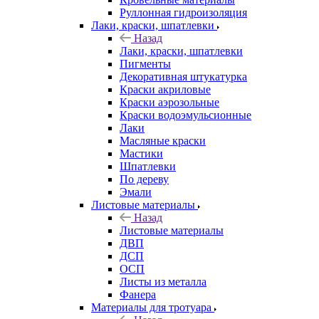
Руллонная гидроизоляция
Лаки, краски, шпатлевки
Назад
Лаки, краски, шпатлевки
Пигменты
Декоративная штукатурка
Краски акриловые
Краски аэрозольные
Краски водоэмульсионные
Лаки
Масляные краски
Мастики
Шпатлевки
По дереву
Эмали
Листовые материалы
Назад
Листовые материалы
ДВП
ДСП
ОСП
Листы из металла
Фанера
Материалы для тротуара