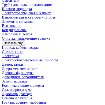
Смесители
Трубы для воды и канализации
Шланги, подводка
Электротовары, свет и климат
Выключатели и светорегуляторы
Элементы питания
Вентиляция
Кондиционеры
Лампочки и ленты
Очистка, увлажнение воздуха
Показать еще
Провод, кабель, гофры
Светильники
Электрика
Электрообогревательные приборы
Двери, замки
Двери межкомнатные
Дверная фурнитура
Доводчики, ограничители
Замки, защелки
Комплектующие к дверям
Сад, огород и дача
Луковицы, рассада
Семена и саженцы
Грунты, дренаж, удобрения