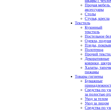
шкафы с чехло
Прочая мебель
аксессуары
Столы
Стулья, кресла
Текстиль
Кухонный
текстиль
Постельное бел
Одеяла, подуш
Пледы, покрыв
Полотенца
Прочий тексти
Декоративные
коврики, шкур
Халаты, тапочк
пижамы
Товары гигиены
Бумажные
принадлежнос
Средства по ух
за полостью рт
Уход за телом
Уход за лицом
Средства по ух