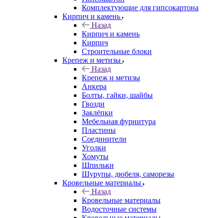
Комплектующие для гипсокартона
Кирпич и камень
Назад
Кирпич и камень
Кирпич
Строительные блоки
Крепеж и метизы
Назад
Крепеж и метизы
Анкера
Болты, гайки, шайбы
Гвозди
Заклёпки
Мебельная фурнитура
Пластины
Соединители
Уголки
Хомуты
Шпильки
Шурупы, дюбеля, саморезы
Кровельные материалы
Назад
Кровельные материалы
Водосточные системы
Кровельные материалы