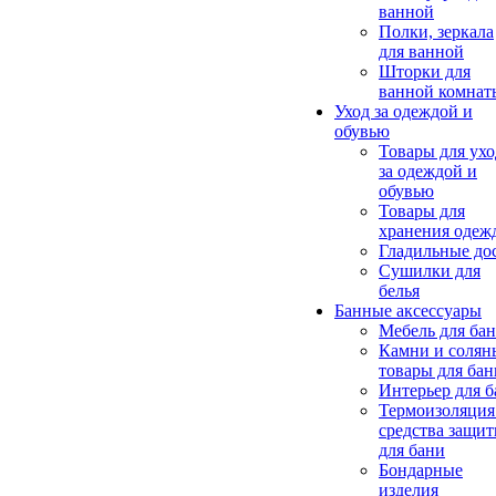
ванной
Полки, зеркала
для ванной
Шторки для
ванной комнат
Уход за одеждой и
обувью
Товары для ухо
за одеждой и
обувью
Товары для
хранения одеж
Гладильные до
Сушилки для
белья
Банные аксессуары
Мебель для ба
Камни и солян
товары для бан
Интерьер для 
Термоизоляция
средства защи
для бани
Бондарные
изделия