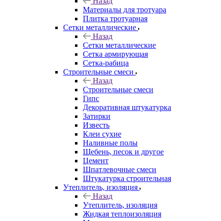
Назад
Материалы для тротуара
Плитка тротуарная
Сетки металлические
Назад
Сетки металлические
Сетка армирующая
Сетка-рабица
Строительные смеси
Назад
Строительные смеси
Гипс
Декоративная штукатурка
Затирки
Известь
Клеи сухие
Наливные полы
Щебень, песок и другое
Цемент
Шпатлевочные смеси
Штукатурка строительная
Утеплитель, изоляция
Назад
Утеплитель, изоляция
Жидкая теплоизоляция