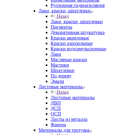
Руллонная гидроизоляция
Лаки, краски, шпатлевки
Назад
Лаки, краски, шпатлевки
Пигменты
Декоративная штукатурка
Краски акриловые
Краски аэрозольные
Краски водоэмульсионные
Лаки
Масляные краски
Мастики
Шпатлевки
По дереву
Эмали
Листовые материалы
Назад
Листовые материалы
ДВП
ДСП
ОСП
Листы из металла
Фанера
Материалы для тротуара