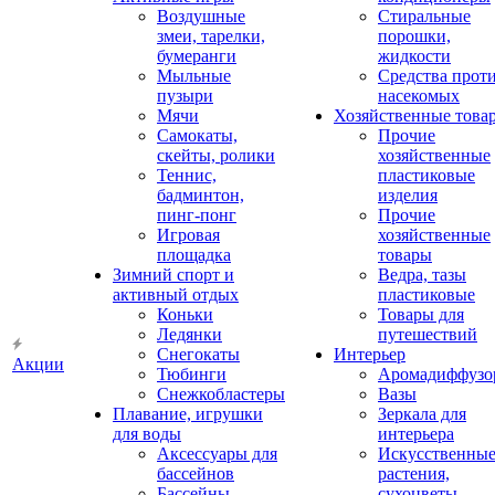
Воздушные
Стиральные
змеи, тарелки,
порошки,
бумеранги
жидкости
Мыльные
Средства прот
пузыри
насекомых
Мячи
Хозяйственные това
Самокаты,
Прочие
скейты, ролики
хозяйственные
Теннис,
пластиковые
бадминтон,
изделия
пинг-понг
Прочие
Игровая
хозяйственные
площадка
товары
Зимний спорт и
Ведра, тазы
активный отдых
пластиковые
Коньки
Товары для
Ледянки
путешествий
Снегокаты
Интерьер
Акции
Тюбинги
Аромадиффузо
Снежкобластеры
Вазы
Плавание, игрушки
Зеркала для
для воды
интерьера
Аксессуары для
Искусственны
бассейнов
растения,
Бассейны
сухоцветы