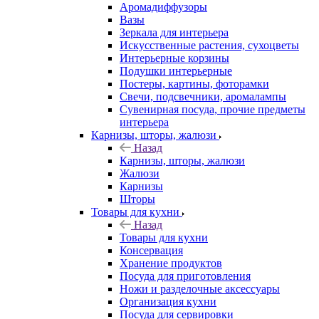
Аромадиффузоры
Вазы
Зеркала для интерьера
Искусственные растения, сухоцветы
Интерьерные корзины
Подушки интерьерные
Постеры, картины, фоторамки
Свечи, подсвечники, аромалампы
Сувенирная посуда, прочие предметы
интерьера
Карнизы, шторы, жалюзи
Назад
Карнизы, шторы, жалюзи
Жалюзи
Карнизы
Шторы
Товары для кухни
Назад
Товары для кухни
Консервация
Хранение продуктов
Посуда для приготовления
Ножи и разделочные аксессуары
Организация кухни
Посуда для сервировки