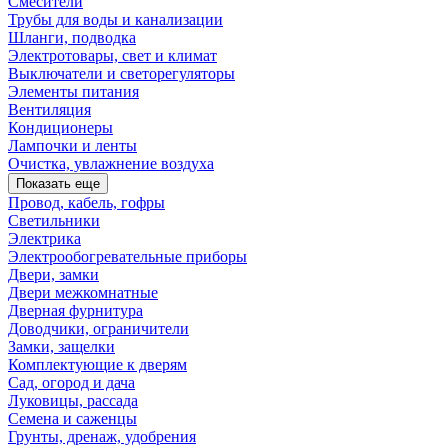
Смесители
Трубы для воды и канализации
Шланги, подводка
Электротовары, свет и климат
Выключатели и светорегуляторы
Элементы питания
Вентиляция
Кондиционеры
Лампочки и ленты
Очистка, увлажнение воздуха
Показать еще
Провод, кабель, гофры
Светильники
Электрика
Электрообогревательные приборы
Двери, замки
Двери межкомнатные
Дверная фурнитура
Доводчики, ограничители
Замки, защелки
Комплектующие к дверям
Сад, огород и дача
Луковицы, рассада
Семена и саженцы
Грунты, дренаж, удобрения