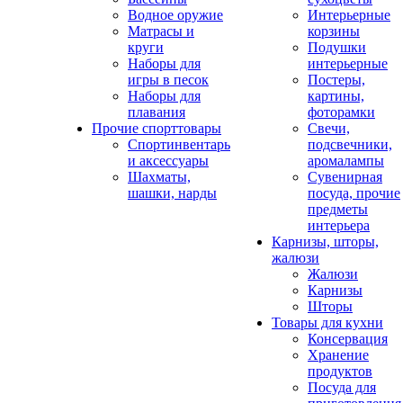
Водное оружие
Интерьерные
Матрасы и
корзины
круги
Подушки
Наборы для
интерьерные
игры в песок
Постеры,
Наборы для
картины,
плавания
фоторамки
Прочие спорттовары
Свечи,
Спортинвентарь
подсвечники,
и аксессуары
аромалампы
Шахматы,
Сувенирная
шашки, нарды
посуда, прочие
предметы
интерьера
Карнизы, шторы,
жалюзи
Жалюзи
Карнизы
Шторы
Товары для кухни
Консервация
Хранение
продуктов
Посуда для