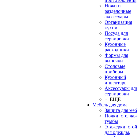
приготовления
Ножи и
разделочные
аксессуары
Организация
кухни
Посуда для
сервировки
Кухонные
расходники
Формы для
выпечки
Столовые
приборы
Кухонный
инвентарь
Аксессуары дл
сервировки
+ ЕЩЕ
Мебель для дома
Защита для ме
Полки, стеллаж
тумбы
Этажерки, сто
для одежды,