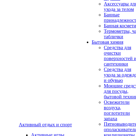
Аксеcсуары дл
ухода за телом
Банные
принадлежнос
Банная космет
Термометры, ч
таблички
Бытовая химия
Средства для
очистки
поверхностей 
сантехники
Средства для
ухода за одежд
и обувью
Моющие средс
для посуды,
бытовой техни
Освежители
воздуха,
поглотители
запаха
Пятновыводите
Активный отдых и спорт
ополаскивател
Активные игры
кондиционеры