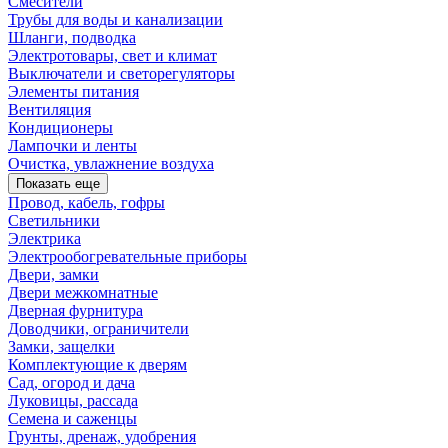
Смесители
Трубы для воды и канализации
Шланги, подводка
Электротовары, свет и климат
Выключатели и светорегуляторы
Элементы питания
Вентиляция
Кондиционеры
Лампочки и ленты
Очистка, увлажнение воздуха
Показать еще
Провод, кабель, гофры
Светильники
Электрика
Электрообогревательные приборы
Двери, замки
Двери межкомнатные
Дверная фурнитура
Доводчики, ограничители
Замки, защелки
Комплектующие к дверям
Сад, огород и дача
Луковицы, рассада
Семена и саженцы
Грунты, дренаж, удобрения