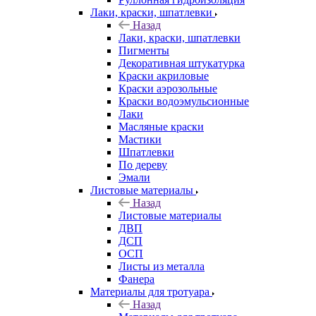
Лаки, краски, шпатлевки
Назад
Лаки, краски, шпатлевки
Пигменты
Декоративная штукатурка
Краски акриловые
Краски аэрозольные
Краски водоэмульсионные
Лаки
Масляные краски
Мастики
Шпатлевки
По дереву
Эмали
Листовые материалы
Назад
Листовые материалы
ДВП
ДСП
ОСП
Листы из металла
Фанера
Материалы для тротуара
Назад