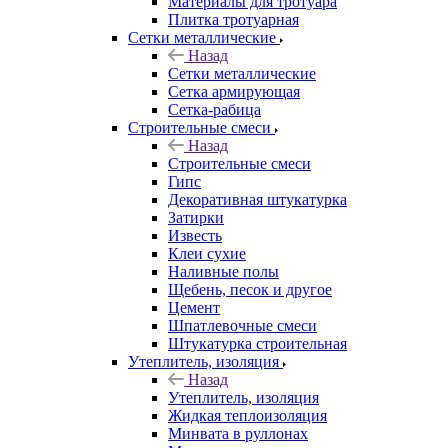
Материалы для тротуара
Плитка тротуарная
Сетки металлические
Назад
Сетки металлические
Сетка армирующая
Сетка-рабица
Строительные смеси
Назад
Строительные смеси
Гипс
Декоративная штукатурка
Затирки
Известь
Клеи сухие
Наливные полы
Щебень, песок и другое
Цемент
Шпатлевочные смеси
Штукатурка строительная
Утеплитель, изоляция
Назад
Утеплитель, изоляция
Жидкая теплоизоляция
Минвата в руллонах