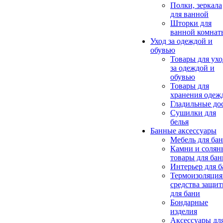
Полки, зеркала
для ванной
Шторки для
ванной комнат
Уход за одеждой и
обувью
Товары для ухо
за одеждой и
обувью
Товары для
хранения одеж
Гладильные до
Сушилки для
белья
Банные аксессуары
Мебель для ба
Камни и солян
товары для бан
Интерьер для 
Термоизоляция
средства защи
для бани
Бондарные
изделия
Аксеcсуары дл