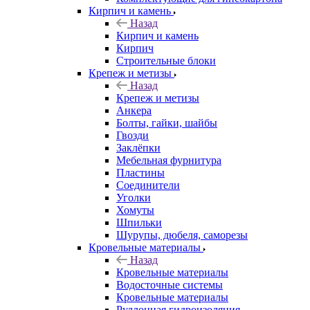
Кирпич и камень
Назад
Кирпич и камень
Кирпич
Строительные блоки
Крепеж и метизы
Назад
Крепеж и метизы
Анкера
Болты, гайки, шайбы
Гвозди
Заклёпки
Мебельная фурнитура
Пластины
Соединители
Уголки
Хомуты
Шпильки
Шурупы, дюбеля, саморезы
Кровельные материалы
Назад
Кровельные материалы
Водосточные системы
Кровельные материалы
Руллонная гидроизоляция