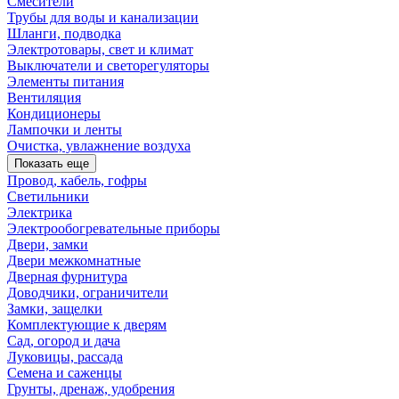
Смесители
Трубы для воды и канализации
Шланги, подводка
Электротовары, свет и климат
Выключатели и светорегуляторы
Элементы питания
Вентиляция
Кондиционеры
Лампочки и ленты
Очистка, увлажнение воздуха
Показать еще
Провод, кабель, гофры
Светильники
Электрика
Электрообогревательные приборы
Двери, замки
Двери межкомнатные
Дверная фурнитура
Доводчики, ограничители
Замки, защелки
Комплектующие к дверям
Сад, огород и дача
Луковицы, рассада
Семена и саженцы
Грунты, дренаж, удобрения