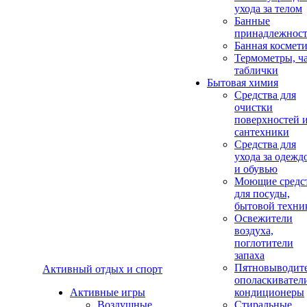
ухода за телом
Банные
принадлежнос
Банная космет
Термометры, ч
таблички
Бытовая химия
Средства для
очистки
поверхностей 
сантехники
Средства для
ухода за одежд
и обувью
Моющие средс
для посуды,
бытовой техни
Освежители
воздуха,
поглотители
запаха
Пятновыводите
Активный отдых и спорт
ополаскивател
Активные игры
кондиционеры
Воздушные
Стиральные