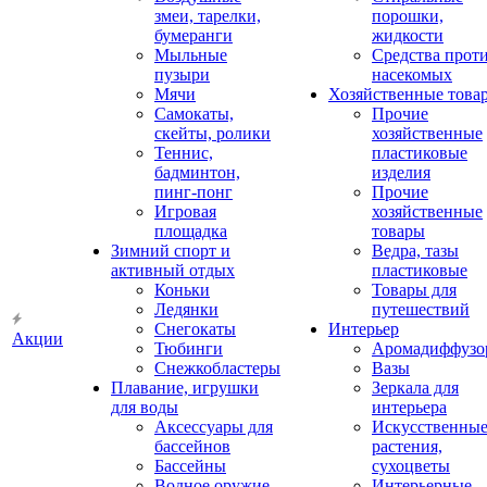
змеи, тарелки,
порошки,
бумеранги
жидкости
Мыльные
Средства прот
пузыри
насекомых
Мячи
Хозяйственные това
Самокаты,
Прочие
скейты, ролики
хозяйственные
Теннис,
пластиковые
бадминтон,
изделия
пинг-понг
Прочие
Игровая
хозяйственные
площадка
товары
Зимний спорт и
Ведра, тазы
активный отдых
пластиковые
Коньки
Товары для
Ледянки
путешествий
Снегокаты
Интерьер
Акции
Тюбинги
Аромадиффузо
Снежкобластеры
Вазы
Плавание, игрушки
Зеркала для
для воды
интерьера
Аксессуары для
Искусственны
бассейнов
растения,
Бассейны
сухоцветы
Водное оружие
Интерьерные