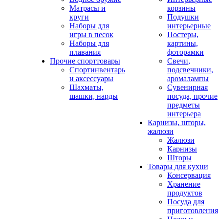
Матрасы и
корзины
круги
Подушки
Наборы для
интерьерные
игры в песок
Постеры,
Наборы для
картины,
плавания
фоторамки
Прочие спорттовары
Свечи,
Спортинвентарь
подсвечники,
и аксессуары
аромалампы
Шахматы,
Сувенирная
шашки, нарды
посуда, прочие
предметы
интерьера
Карнизы, шторы,
жалюзи
Жалюзи
Карнизы
Шторы
Товары для кухни
Консервация
Хранение
продуктов
Посуда для
приготовления