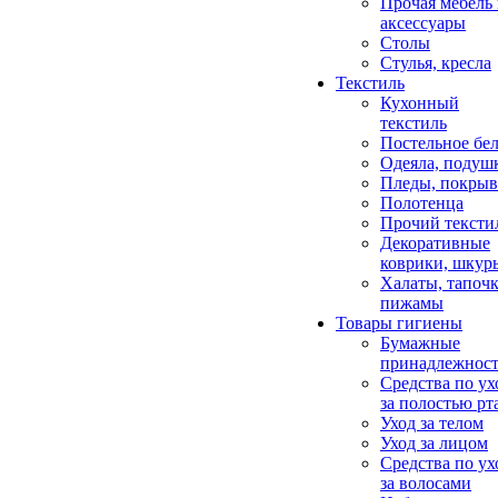
Прочая мебель
аксессуары
Столы
Стулья, кресла
Текстиль
Кухонный
текстиль
Постельное бел
Одеяла, подуш
Пледы, покрыв
Полотенца
Прочий тексти
Декоративные
коврики, шкур
Халаты, тапочк
пижамы
Товары гигиены
Бумажные
принадлежнос
Средства по ух
за полостью рт
Уход за телом
Уход за лицом
Средства по ух
за волосами