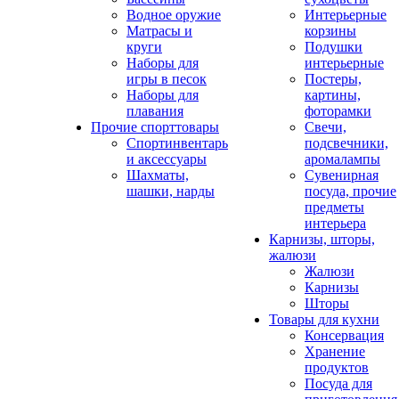
Водное оружие
Интерьерные
Матрасы и
корзины
круги
Подушки
Наборы для
интерьерные
игры в песок
Постеры,
Наборы для
картины,
плавания
фоторамки
Прочие спорттовары
Свечи,
Спортинвентарь
подсвечники,
и аксессуары
аромалампы
Шахматы,
Сувенирная
шашки, нарды
посуда, прочие
предметы
интерьера
Карнизы, шторы,
жалюзи
Жалюзи
Карнизы
Шторы
Товары для кухни
Консервация
Хранение
продуктов
Посуда для