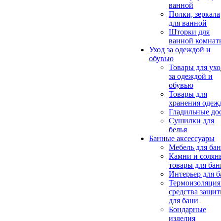
ванной
Полки, зеркала
для ванной
Шторки для
ванной комнат
Уход за одеждой и
обувью
Товары для ухо
за одеждой и
обувью
Товары для
хранения одеж
Гладильные до
Сушилки для
белья
Банные аксессуары
Мебель для ба
Камни и солян
товары для бан
Интерьер для 
Термоизоляция
средства защи
для бани
Бондарные
изделия