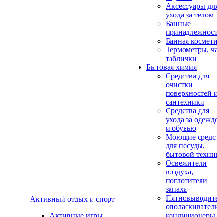
Аксеcсуары дл
ухода за телом
Банные
принадлежнос
Банная космет
Термометры, ч
таблички
Бытовая химия
Средства для
очистки
поверхностей 
сантехники
Средства для
ухода за одежд
и обувью
Моющие средс
для посуды,
бытовой техни
Освежители
воздуха,
поглотители
запаха
Пятновыводите
Активный отдых и спорт
ополаскивател
Активные игры
кондиционеры