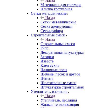
Назад
Материалы для тротуара
Плитка тротуарная
Сетки металлические
Назад
Сетки металлические
Сетка армирующая
Сетка-рабица
Строительные смеси
Назад
Строительные смеси
Гипс
Декоративная штукатурка
Затирки
Известь
Клеи сухие
Наливные полы
Щебень, песок и другое
Цемент
Шпатлевочные смеси
Штукатурка строительная
Утеплитель, изоляция
Назад
Утеплитель, изоляция
Жидкая теплоизоляция