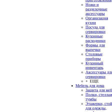
приготовления
Ножи и
разделочные
аксессуары
Организация
кухни
Посуда для
сервировки
Кухонные
расходники
Формы для
выпечки
Столовые
приборы
Кухонный
инвентарь
Аксессуары дл
сервировки
+ ЕЩЕ
Мебель для дома
Защита для ме
Полки, стеллаж
тумбы
Этажерки, сто
для одежды,