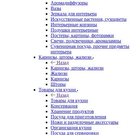
Аромадиффузоры
Вазы
Зеркала для интерьера
Искусственные растения, сухоцветы
Интерьерные корзины
Подушки интерьерные
Постеры, картины, фоторамки
Свечи, подсвечники, аромалампы
Сувенирная посуда, прочие предметы
интерьера
Карнизы, шторы, жалюзи
Назад
Карнизы, шторы, жалюзи
Жалюзи
Карнизы
Шторы
Товары для кухни
Назад
Товары для кухни
Консервация
Хранение продуктов
Посуда для приготовления
Ножи и разделочные аксессуары
Организация кухни
Посуда для сервировки