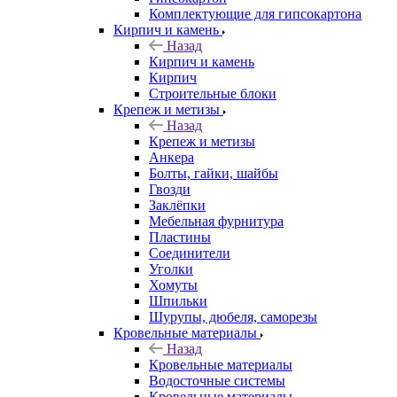
Комплектующие для гипсокартона
Кирпич и камень
Назад
Кирпич и камень
Кирпич
Строительные блоки
Крепеж и метизы
Назад
Крепеж и метизы
Анкера
Болты, гайки, шайбы
Гвозди
Заклёпки
Мебельная фурнитура
Пластины
Соединители
Уголки
Хомуты
Шпильки
Шурупы, дюбеля, саморезы
Кровельные материалы
Назад
Кровельные материалы
Водосточные системы
Кровельные материалы