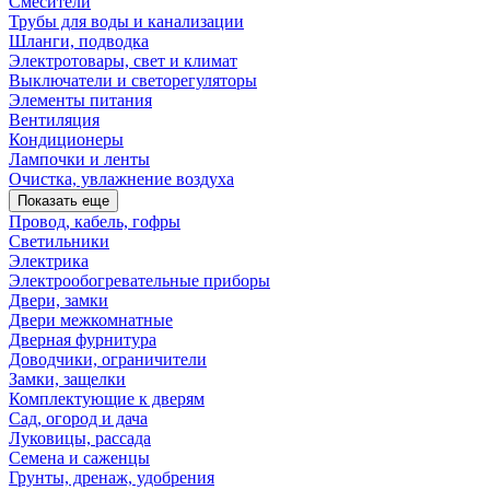
Смесители
Трубы для воды и канализации
Шланги, подводка
Электротовары, свет и климат
Выключатели и светорегуляторы
Элементы питания
Вентиляция
Кондиционеры
Лампочки и ленты
Очистка, увлажнение воздуха
Показать еще
Провод, кабель, гофры
Светильники
Электрика
Электрообогревательные приборы
Двери, замки
Двери межкомнатные
Дверная фурнитура
Доводчики, ограничители
Замки, защелки
Комплектующие к дверям
Сад, огород и дача
Луковицы, рассада
Семена и саженцы
Грунты, дренаж, удобрения