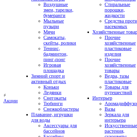
Воздушные
Стиральные
змеи, тарелки,
порошки,
бумеранги
жидкости
Мыльные
Средства прот
пузыри
насекомых
Мячи
Хозяйственные това
Самокаты,
Прочие
скейты, ролики
хозяйственные
Теннис,
пластиковые
бадминтон,
изделия
пинг-понг
Прочие
Игровая
хозяйственные
площадка
товары
Зимний спорт и
Ведра, тазы
активный отдых
пластиковые
Коньки
Товары для
Ледянки
путешествий
Снегокаты
Интерьер
Акции
Тюбинги
Аромадиффузо
Снежкобластеры
Вазы
Плавание, игрушки
Зеркала для
для воды
интерьера
Аксессуары для
Искусственны
бассейнов
растения,
Бассейны
сухоцветы