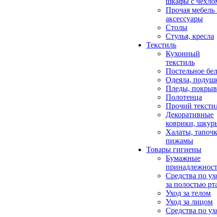
шкафы с чехло
Прочая мебель
аксессуары
Столы
Стулья, кресла
Текстиль
Кухонный
текстиль
Постельное бел
Одеяла, подуш
Пледы, покрыв
Полотенца
Прочий тексти
Декоративные
коврики, шкур
Халаты, тапочк
пижамы
Товары гигиены
Бумажные
принадлежнос
Средства по ух
за полостью рт
Уход за телом
Уход за лицом
Средства по ух