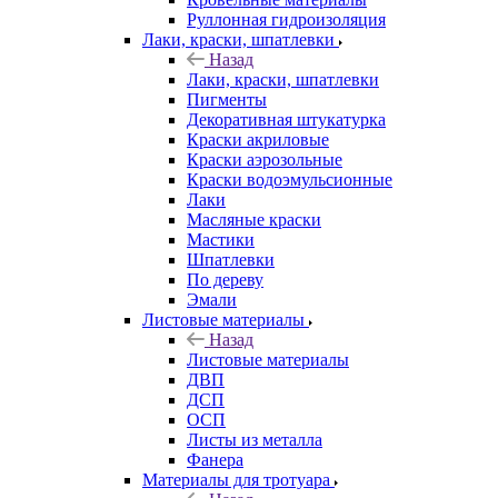
Руллонная гидроизоляция
Лаки, краски, шпатлевки
Назад
Лаки, краски, шпатлевки
Пигменты
Декоративная штукатурка
Краски акриловые
Краски аэрозольные
Краски водоэмульсионные
Лаки
Масляные краски
Мастики
Шпатлевки
По дереву
Эмали
Листовые материалы
Назад
Листовые материалы
ДВП
ДСП
ОСП
Листы из металла
Фанера
Материалы для тротуара