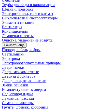
Смесители
Трубы для воды и канализации
Шланги, подводка
Электротовары, свет и климат
Выключатели и светорегуляторы
Элементы питания
Вентиляция
Кондиционеры
Лампочки и ленты
Очистка, увлажнение воздуха
Показать еще
Провод, кабель, гофры
Светильники
Электрика
Электрообогревательные приборы
Двери, замки
Двери межкомнатные
Дверная фурнитура
Доводчики, ограничители
Замки, защелки
Комплектующие к дверям
Сад, огород и дача
Луковицы, рассада
Семена и саженцы
Грунты, дренаж, удобрения