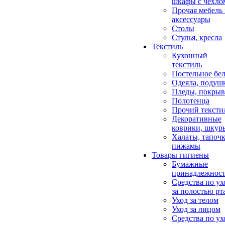
шкафы с чехло
Прочая мебель
аксессуары
Столы
Стулья, кресла
Текстиль
Кухонный
текстиль
Постельное бел
Одеяла, подуш
Пледы, покрыв
Полотенца
Прочий тексти
Декоративные
коврики, шкур
Халаты, тапочк
пижамы
Товары гигиены
Бумажные
принадлежнос
Средства по ух
за полостью рт
Уход за телом
Уход за лицом
Средства по ух