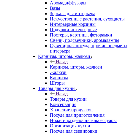
Аромадиффузоры
Вазы
Зеркала для интерьера
Искусственные растения, сухоцветы
Интерьерные корзины
Подушки интерьерные
Постеры, картины, фоторамки
Свечи, подсвечники, аромалампы
Сувенирная посуда, прочие предметы
интерьера
Карнизы, шторы, жалюзи
Назад
Карнизы, шторы, жалюзи
Жалюзи
Карнизы
Шторы
Товары для кухни
Назад
Товары для кухни
Консервация
Хранение продуктов
Посуда для приготовления
Ножи и разделочные аксессуары
Организация кухни
Посуда для сервировки