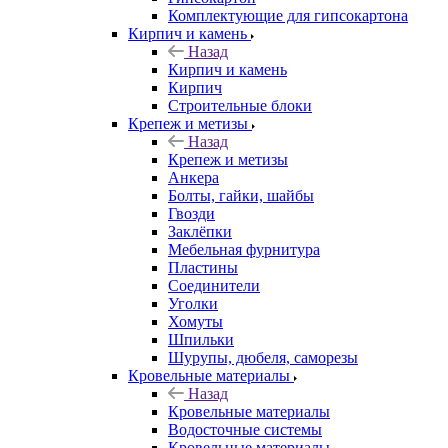
Комплектующие для гипсокартона
Кирпич и камень
Назад
Кирпич и камень
Кирпич
Строительные блоки
Крепеж и метизы
Назад
Крепеж и метизы
Анкера
Болты, гайки, шайбы
Гвозди
Заклёпки
Мебельная фурнитура
Пластины
Соединители
Уголки
Хомуты
Шпильки
Шурупы, дюбеля, саморезы
Кровельные материалы
Назад
Кровельные материалы
Водосточные системы
Кровельные материалы