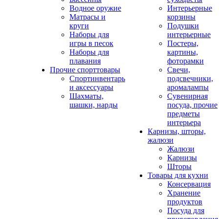
Водное оружие
Интерьерные
Матрасы и
корзины
круги
Подушки
Наборы для
интерьерные
игры в песок
Постеры,
Наборы для
картины,
плавания
фоторамки
Прочие спорттовары
Свечи,
Спортинвентарь
подсвечники,
и аксессуары
аромалампы
Шахматы,
Сувенирная
шашки, нарды
посуда, прочие
предметы
интерьера
Карнизы, шторы,
жалюзи
Жалюзи
Карнизы
Шторы
Товары для кухни
Консервация
Хранение
продуктов
Посуда для