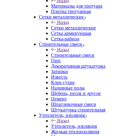
Назад
Материалы для тротуара
Плитка тротуарная
Сетки металлические
Назад
Сетки металлические
Сетка армирующая
Сетка-рабица
Строительные смеси
Назад
Строительные смеси
Гипс
Декоративная штукатурка
Затирки
Известь
Клеи сухие
Наливные полы
Щебень, песок и другое
Цемент
Шпатлевочные смеси
Штукатурка строительная
Утеплитель, изоляция
Назад
Утеплитель, изоляция
Жидкая теплоизоляция