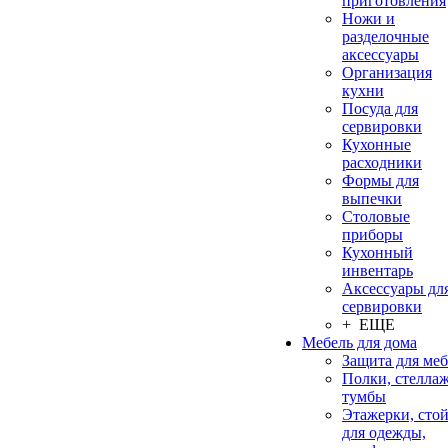
приготовления
Ножи и
разделочные
аксессуары
Организация
кухни
Посуда для
сервировки
Кухонные
расходники
Формы для
выпечки
Столовые
приборы
Кухонный
инвентарь
Аксессуары дл
сервировки
+ ЕЩЕ
Мебель для дома
Защита для ме
Полки, стеллаж
тумбы
Этажерки, сто
для одежды,