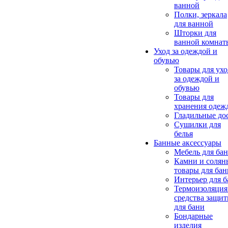
ванной
Полки, зеркала
для ванной
Шторки для
ванной комнат
Уход за одеждой и
обувью
Товары для ухо
за одеждой и
обувью
Товары для
хранения одеж
Гладильные до
Сушилки для
белья
Банные аксессуары
Мебель для ба
Камни и солян
товары для бан
Интерьер для 
Термоизоляция
средства защи
для бани
Бондарные
изделия