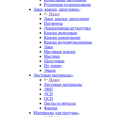
Руллонная гидроизоляция
Лаки, краски, шпатлевки
Назад
Лаки, краски, шпатлевки
Пигменты
Декоративная штукатурка
Краски акриловые
Краски аэрозольные
Краски водоэмульсионные
Лаки
Масляные краски
Мастики
Шпатлевки
По дереву
Эмали
Листовые материалы
Назад
Листовые материалы
ДВП
ДСП
ОСП
Листы из металла
Фанера
Материалы для тротуара