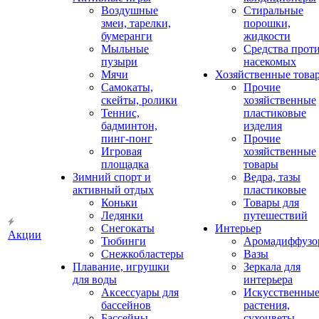
Воздушные
Стиральные
змеи, тарелки,
порошки,
бумеранги
жидкости
Мыльные
Средства прот
пузыри
насекомых
Мячи
Хозяйственные това
Самокаты,
Прочие
скейты, ролики
хозяйственные
Теннис,
пластиковые
бадминтон,
изделия
пинг-понг
Прочие
Игровая
хозяйственные
площадка
товары
Зимний спорт и
Ведра, тазы
активный отдых
пластиковые
Коньки
Товары для
Ледянки
путешествий
Снегокаты
Интерьер
Акции
Тюбинги
Аромадиффузо
Снежкобластеры
Вазы
Плавание, игрушки
Зеркала для
для воды
интерьера
Аксессуары для
Искусственны
бассейнов
растения,
Бассейны
сухоцветы