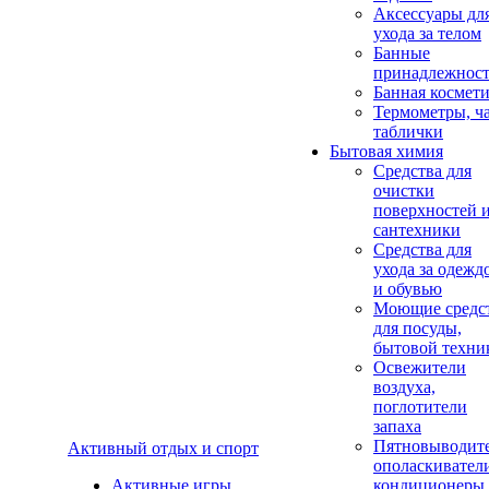
Аксеcсуары дл
ухода за телом
Банные
принадлежнос
Банная космет
Термометры, ч
таблички
Бытовая химия
Средства для
очистки
поверхностей 
сантехники
Средства для
ухода за одежд
и обувью
Моющие средс
для посуды,
бытовой техни
Освежители
воздуха,
поглотители
запаха
Пятновыводите
Активный отдых и спорт
ополаскивател
Активные игры
кондиционеры