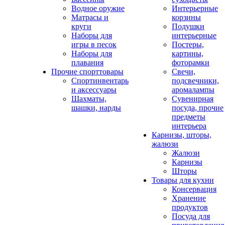
Водное оружие
Интерьерные
Матрасы и
корзины
круги
Подушки
Наборы для
интерьерные
игры в песок
Постеры,
Наборы для
картины,
плавания
фоторамки
Прочие спорттовары
Свечи,
Спортинвентарь
подсвечники,
и аксессуары
аромалампы
Шахматы,
Сувенирная
шашки, нарды
посуда, прочие
предметы
интерьера
Карнизы, шторы,
жалюзи
Жалюзи
Карнизы
Шторы
Товары для кухни
Консервация
Хранение
продуктов
Посуда для