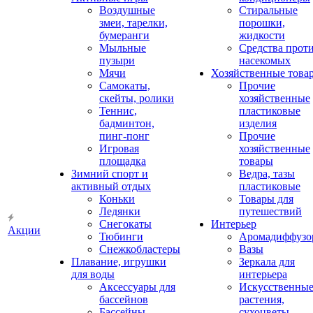
Воздушные
Стиральные
змеи, тарелки,
порошки,
бумеранги
жидкости
Мыльные
Средства прот
пузыри
насекомых
Мячи
Хозяйственные това
Самокаты,
Прочие
скейты, ролики
хозяйственные
Теннис,
пластиковые
бадминтон,
изделия
пинг-понг
Прочие
Игровая
хозяйственные
площадка
товары
Зимний спорт и
Ведра, тазы
активный отдых
пластиковые
Коньки
Товары для
Ледянки
путешествий
Снегокаты
Интерьер
Акции
Тюбинги
Аромадиффузо
Снежкобластеры
Вазы
Плавание, игрушки
Зеркала для
для воды
интерьера
Аксессуары для
Искусственны
бассейнов
растения,
Бассейны
сухоцветы