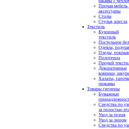
шкафы с чехло
Прочая мебель
аксессуары
Столы
Стулья, кресла
Текстиль
Кухонный
текстиль
Постельное бел
Одеяла, подуш
Пледы, покрыв
Полотенца
Прочий тексти
Декоративные
коврики, шкур
Халаты, тапочк
пижамы
Товары гигиены
Бумажные
принадлежнос
Средства по ух
за полостью рт
Уход за телом
Уход за лицом
Средства по ух