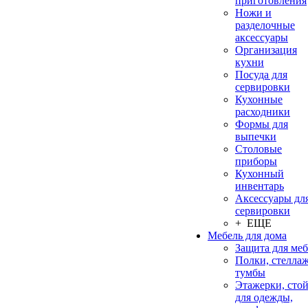
приготовления
Ножи и
разделочные
аксессуары
Организация
кухни
Посуда для
сервировки
Кухонные
расходники
Формы для
выпечки
Столовые
приборы
Кухонный
инвентарь
Аксессуары дл
сервировки
+ ЕЩЕ
Мебель для дома
Защита для ме
Полки, стеллаж
тумбы
Этажерки, сто
для одежды,