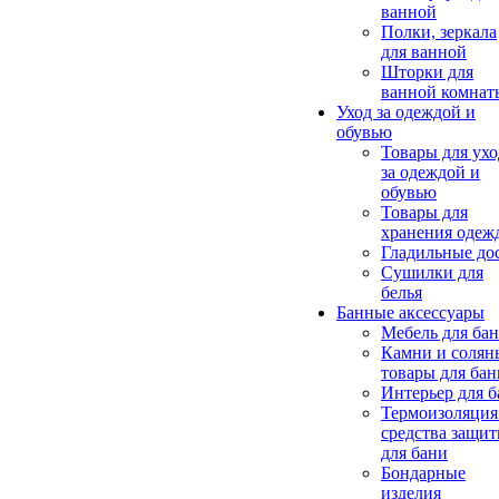
ванной
Полки, зеркала
для ванной
Шторки для
ванной комнат
Уход за одеждой и
обувью
Товары для ухо
за одеждой и
обувью
Товары для
хранения одеж
Гладильные до
Сушилки для
белья
Банные аксессуары
Мебель для ба
Камни и солян
товары для бан
Интерьер для 
Термоизоляция
средства защи
для бани
Бондарные
изделия