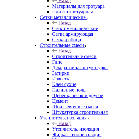
Назад
Материалы для тротуара
Плитка тротуарная
Сетки металлические
Назад
Сетки металлические
Сетка армирующая
Сетка-рабица
Строительные смеси
Назад
Строительные смеси
Гипс
Декоративная штукатурка
Затирки
Известь
Клеи сухие
Наливные полы
Щебень, песок и другое
Цемент
Шпатлевочные смеси
Штукатурка строительная
Утеплитель, изоляция
Назад
Утеплитель, изоляция
Жидкая теплоизоляция