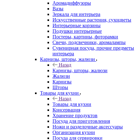
Аромадиффузоры
Вазы
Зеркала для интерьера
Искусственные растения, сухоцветы
Интерьерные корзины
Подушки интерьерные
Постеры, картины, фоторамки
Свечи, подсвечники, аромалампы
Сувенирная посуда, прочие предметы
интерьера
Карнизы, шторы, жалюзи
Назад
Карнизы, шторы, жалюзи
Жалюзи
Карнизы
Шторы
Товары для кухни
Назад
Товары для кухни
Консервация
Хранение продуктов
Посуда для приготовления
Ножи и разделочные аксессуары
Организация кухни
Посуда для сервировки