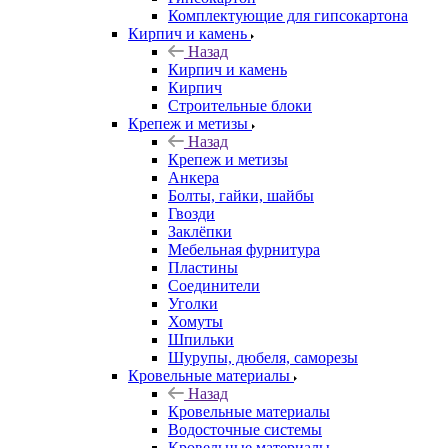
Комплектующие для гипсокартона
Кирпич и камень
Назад
Кирпич и камень
Кирпич
Строительные блоки
Крепеж и метизы
Назад
Крепеж и метизы
Анкера
Болты, гайки, шайбы
Гвозди
Заклёпки
Мебельная фурнитура
Пластины
Соединители
Уголки
Хомуты
Шпильки
Шурупы, дюбеля, саморезы
Кровельные материалы
Назад
Кровельные материалы
Водосточные системы
Кровельные материалы