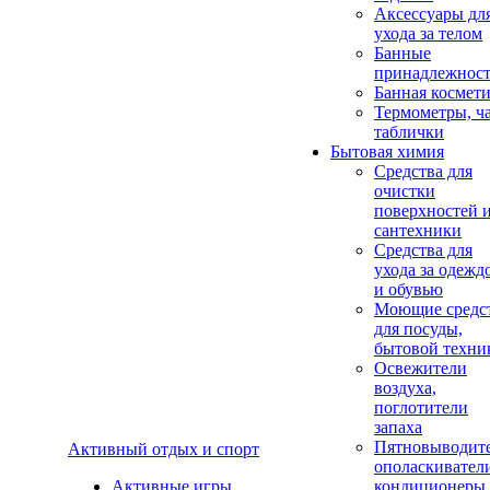
Аксеcсуары дл
ухода за телом
Банные
принадлежнос
Банная космет
Термометры, ч
таблички
Бытовая химия
Средства для
очистки
поверхностей 
сантехники
Средства для
ухода за одежд
и обувью
Моющие средс
для посуды,
бытовой техни
Освежители
воздуха,
поглотители
запаха
Пятновыводите
Активный отдых и спорт
ополаскивател
Активные игры
кондиционеры