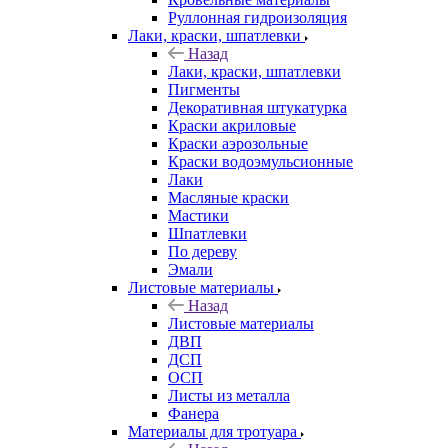
Руллонная гидроизоляция
Лаки, краски, шпатлевки
Назад
Лаки, краски, шпатлевки
Пигменты
Декоративная штукатурка
Краски акриловые
Краски аэрозольные
Краски водоэмульсионные
Лаки
Масляные краски
Мастики
Шпатлевки
По дереву
Эмали
Листовые материалы
Назад
Листовые материалы
ДВП
ДСП
ОСП
Листы из металла
Фанера
Материалы для тротуара