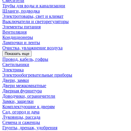
Смесители
Трубы для воды и канализации
Шланги, подводка
Электротовары, свет и климат
Выключатели и светорегуляторы
Элементы питания
Вентиляция
Кондиционеры
Лампочки и ленты
Очистка, увлажнение воздуха
Показать еще
Провод, кабель, гофры
Светильники
Электрика
Электрообогревательные приборы
Двери, замки
Двери межкомнатные
Дверная фурнитура
Доводчики, ограничители
Замки, защелки
Комплектующие к дверям
Сад, огород и дача
Луковицы, рассада
Семена и саженцы
Грунты, дренаж, удобрения