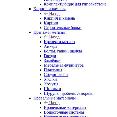
Комплектующие для гипсокартона
Кирпич и камень
Назад
Кирпич и камень
Кирпич
Строительные блоки
Крепеж и метизы
Назад
Крепеж и метизы
Анкера
Болты, гайки, шайбы
Гвозди
Заклёпки
Мебельная фурнитура
Пластины
Соединители
Уголки
Хомуты
Шпильки
Шурупы, дюбеля, саморезы
Кровельные материалы
Назад
Кровельные материалы
Водосточные системы
Кровельные материалы