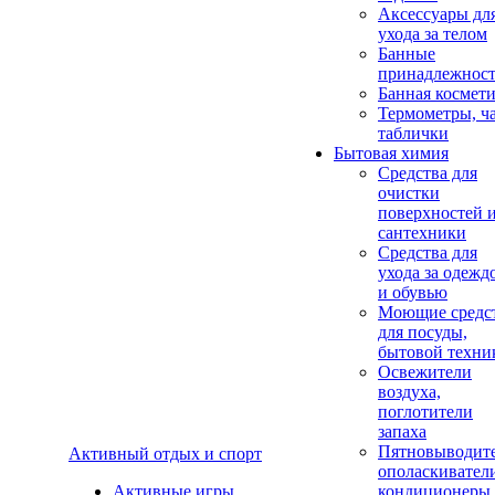
Аксеcсуары дл
ухода за телом
Банные
принадлежнос
Банная космет
Термометры, ч
таблички
Бытовая химия
Средства для
очистки
поверхностей 
сантехники
Средства для
ухода за одежд
и обувью
Моющие средс
для посуды,
бытовой техни
Освежители
воздуха,
поглотители
запаха
Пятновыводите
Активный отдых и спорт
ополаскивател
Активные игры
кондиционеры