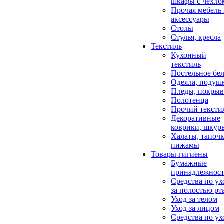
шкафы с чехло
Прочая мебель
аксессуары
Столы
Стулья, кресла
Текстиль
Кухонный
текстиль
Постельное бел
Одеяла, подуш
Пледы, покрыв
Полотенца
Прочий тексти
Декоративные
коврики, шкур
Халаты, тапочк
пижамы
Товары гигиены
Бумажные
принадлежнос
Средства по ух
за полостью рт
Уход за телом
Уход за лицом
Средства по ух