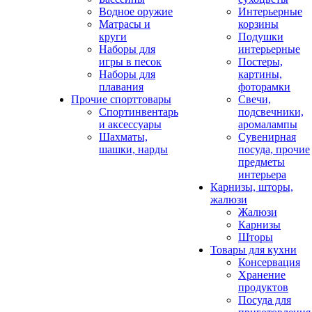
Водное оружие
Интерьерные
Матрасы и
корзины
круги
Подушки
Наборы для
интерьерные
игры в песок
Постеры,
Наборы для
картины,
плавания
фоторамки
Прочие спорттовары
Свечи,
Спортинвентарь
подсвечники,
и аксессуары
аромалампы
Шахматы,
Сувенирная
шашки, нарды
посуда, прочие
предметы
интерьера
Карнизы, шторы,
жалюзи
Жалюзи
Карнизы
Шторы
Товары для кухни
Консервация
Хранение
продуктов
Посуда для