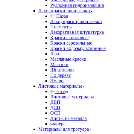
Руллонная гидроизоляция
Лаки, краски, шпатлевки
Назад
Лаки, краски, шпатлевки
Пигменты
Декоративная штукатурка
Краски акриловые
Краски аэрозольные
Краски водоэмульсионные
Лаки
Масляные краски
Мастики
Шпатлевки
По дереву
Эмали
Листовые материалы
Назад
Листовые материалы
ДВП
ДСП
ОСП
Листы из металла
Фанера
Материалы для тротуара