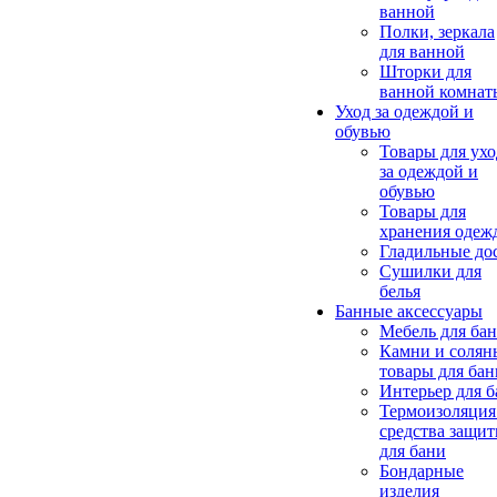
ванной
Полки, зеркала
для ванной
Шторки для
ванной комнат
Уход за одеждой и
обувью
Товары для ухо
за одеждой и
обувью
Товары для
хранения одеж
Гладильные до
Сушилки для
белья
Банные аксессуары
Мебель для ба
Камни и солян
товары для бан
Интерьер для 
Термоизоляция
средства защи
для бани
Бондарные
изделия