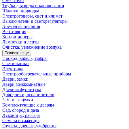
Смесители
Трубы для воды и канализации
Шланги, подводка
Электротовары, свет и климат
Выключатели и светорегуляторы
Элементы питания
Вентиляция
Кондиционеры
Лампочки и ленты
Очистка, увлажнение воздуха
Показать еще
Провод, кабель, гофры
Светильники
Электрика
Электрообогревательные приборы
Двери, замки
Двери межкомнатные
Дверная фурнитура
Доводчики, ограничители
Замки, защелки
Комплектующие к дверям
Сад, огород и дача
Луковицы, рассада
Семена и саженцы
Грунты, дренаж, удобрения