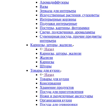
Аромадиффузоры
Вазы
Зеркала для интерьера
Искусственные растения, сухоцветы
Интерьерные корзины
Подушки интерьерные
Постеры, картины, фоторамки
Свечи, подсвечники, аромалампы
Сувенирная посуда, прочие предметы
интерьера
Карнизы, шторы, жалюзи
Назад
Карнизы, шторы, жалюзи
Жалюзи
Карнизы
Шторы
Товары для кухни
Назад
Товары для кухни
Консервация
Хранение продуктов
Посуда для приготовления
Ножи и разделочные аксессуары
Организация кухни
Посуда для сервировки