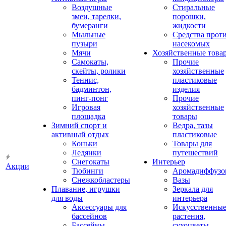
Воздушные
Стиральные
змеи, тарелки,
порошки,
бумеранги
жидкости
Мыльные
Средства прот
пузыри
насекомых
Мячи
Хозяйственные това
Самокаты,
Прочие
скейты, ролики
хозяйственные
Теннис,
пластиковые
бадминтон,
изделия
пинг-понг
Прочие
Игровая
хозяйственные
площадка
товары
Зимний спорт и
Ведра, тазы
активный отдых
пластиковые
Коньки
Товары для
Ледянки
путешествий
Снегокаты
Интерьер
Акции
Тюбинги
Аромадиффузо
Снежкобластеры
Вазы
Плавание, игрушки
Зеркала для
для воды
интерьера
Аксессуары для
Искусственны
бассейнов
растения,
Бассейны
сухоцветы