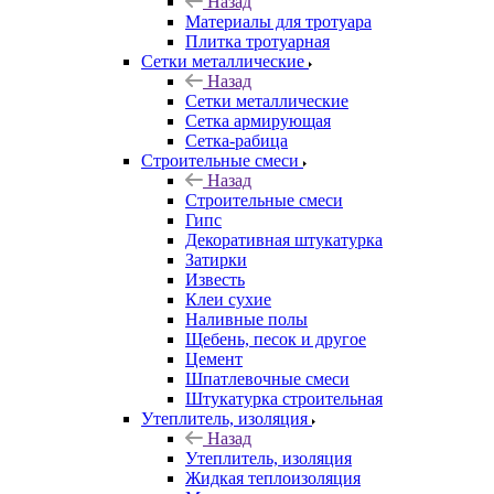
Назад
Материалы для тротуара
Плитка тротуарная
Сетки металлические
Назад
Сетки металлические
Сетка армирующая
Сетка-рабица
Строительные смеси
Назад
Строительные смеси
Гипс
Декоративная штукатурка
Затирки
Известь
Клеи сухие
Наливные полы
Щебень, песок и другое
Цемент
Шпатлевочные смеси
Штукатурка строительная
Утеплитель, изоляция
Назад
Утеплитель, изоляция
Жидкая теплоизоляция