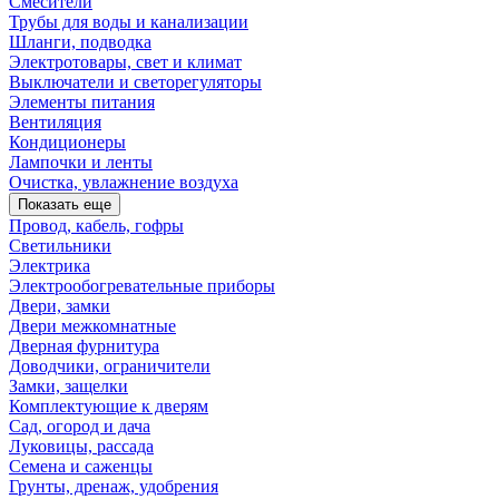
Смесители
Трубы для воды и канализации
Шланги, подводка
Электротовары, свет и климат
Выключатели и светорегуляторы
Элементы питания
Вентиляция
Кондиционеры
Лампочки и ленты
Очистка, увлажнение воздуха
Показать еще
Провод, кабель, гофры
Светильники
Электрика
Электрообогревательные приборы
Двери, замки
Двери межкомнатные
Дверная фурнитура
Доводчики, ограничители
Замки, защелки
Комплектующие к дверям
Сад, огород и дача
Луковицы, рассада
Семена и саженцы
Грунты, дренаж, удобрения