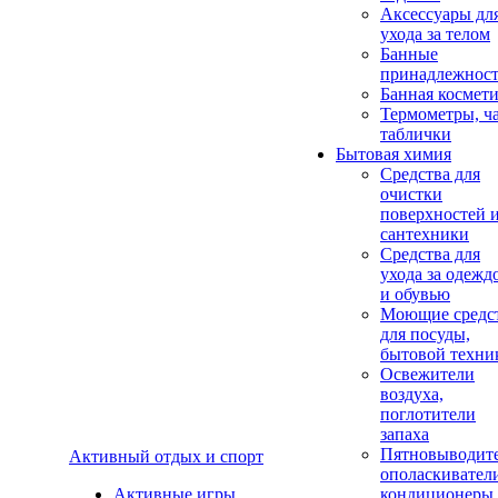
Аксеcсуары дл
ухода за телом
Банные
принадлежнос
Банная космет
Термометры, ч
таблички
Бытовая химия
Средства для
очистки
поверхностей 
сантехники
Средства для
ухода за одежд
и обувью
Моющие средс
для посуды,
бытовой техни
Освежители
воздуха,
поглотители
запаха
Пятновыводите
Активный отдых и спорт
ополаскивател
Активные игры
кондиционеры