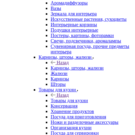
Аромадиффузоры
Вазы
Зеркала для интерьера
Искусственные растения, сухоцветы
Интерьерные корзины
Подушки интерьерные
Постеры, картины, фоторамки
Свечи, подсвечники, аромалампы
Сувенирная посуда, прочие предметы
интерьера
Карнизы, шторы, жалюзи
Назад
Карнизы, шторы, жалюзи
Жалюзи
Карнизы
Шторы
Товары для кухни
Назад
Товары для кухни
Консервация
Хранение продуктов
Посуда для приготовления
Ножи и разделочные аксессуары
Организация кухни
Посуда для сервировки