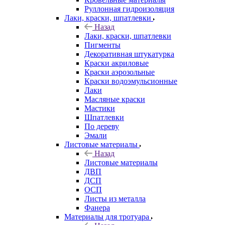
Руллонная гидроизоляция
Лаки, краски, шпатлевки
Назад
Лаки, краски, шпатлевки
Пигменты
Декоративная штукатурка
Краски акриловые
Краски аэрозольные
Краски водоэмульсионные
Лаки
Масляные краски
Мастики
Шпатлевки
По дереву
Эмали
Листовые материалы
Назад
Листовые материалы
ДВП
ДСП
ОСП
Листы из металла
Фанера
Материалы для тротуара