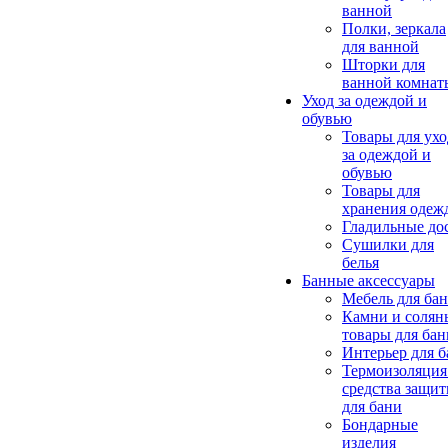
ванной
Полки, зеркала
для ванной
Шторки для
ванной комнат
Уход за одеждой и
обувью
Товары для ухо
за одеждой и
обувью
Товары для
хранения одеж
Гладильные до
Сушилки для
белья
Банные аксессуары
Мебель для ба
Камни и солян
товары для бан
Интерьер для 
Термоизоляция
средства защи
для бани
Бондарные
изделия