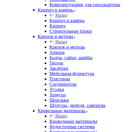
Комплектующие для гипсокартона
Кирпич и камень
Назад
Кирпич и камень
Кирпич
Строительные блоки
Крепеж и метизы
Назад
Крепеж и метизы
Анкера
Болты, гайки, шайбы
Гвозди
Заклёпки
Мебельная фурнитура
Пластины
Соединители
Уголки
Хомуты
Шпильки
Шурупы, дюбеля, саморезы
Кровельные материалы
Назад
Кровельные материалы
Водосточные системы
Кровельные материалы