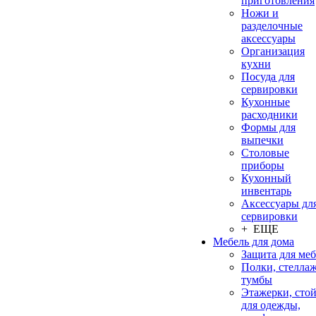
приготовления
Ножи и
разделочные
аксессуары
Организация
кухни
Посуда для
сервировки
Кухонные
расходники
Формы для
выпечки
Столовые
приборы
Кухонный
инвентарь
Аксессуары дл
сервировки
+ ЕЩЕ
Мебель для дома
Защита для ме
Полки, стеллаж
тумбы
Этажерки, сто
для одежды,