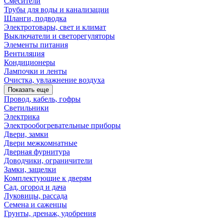
Смесители
Трубы для воды и канализации
Шланги, подводка
Электротовары, свет и климат
Выключатели и светорегуляторы
Элементы питания
Вентиляция
Кондиционеры
Лампочки и ленты
Очистка, увлажнение воздуха
Показать еще
Провод, кабель, гофры
Светильники
Электрика
Электрообогревательные приборы
Двери, замки
Двери межкомнатные
Дверная фурнитура
Доводчики, ограничители
Замки, защелки
Комплектующие к дверям
Сад, огород и дача
Луковицы, рассада
Семена и саженцы
Грунты, дренаж, удобрения