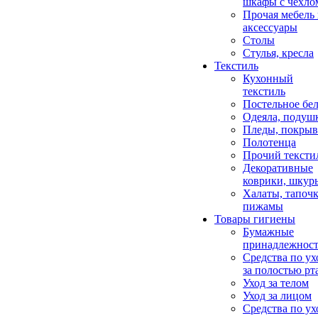
шкафы с чехло
Прочая мебель
аксессуары
Столы
Стулья, кресла
Текстиль
Кухонный
текстиль
Постельное бел
Одеяла, подуш
Пледы, покрыв
Полотенца
Прочий тексти
Декоративные
коврики, шкур
Халаты, тапочк
пижамы
Товары гигиены
Бумажные
принадлежнос
Средства по ух
за полостью рт
Уход за телом
Уход за лицом
Средства по ух