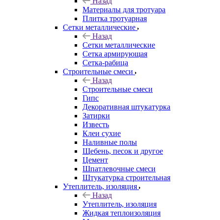
Назад
Материалы для тротуара
Плитка тротуарная
Сетки металлические
Назад
Сетки металлические
Сетка армирующая
Сетка-рабица
Строительные смеси
Назад
Строительные смеси
Гипс
Декоративная штукатурка
Затирки
Известь
Клеи сухие
Наливные полы
Щебень, песок и другое
Цемент
Шпатлевочные смеси
Штукатурка строительная
Утеплитель, изоляция
Назад
Утеплитель, изоляция
Жидкая теплоизоляция