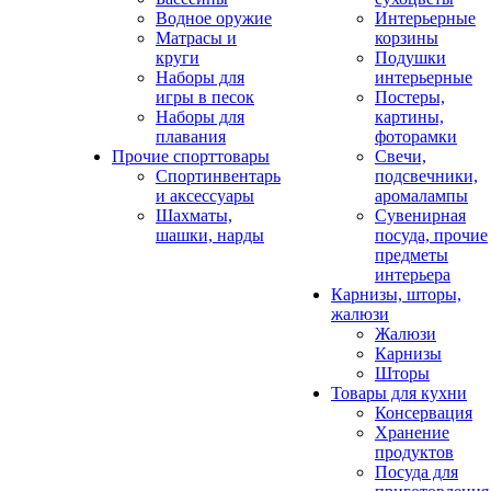
Водное оружие
Интерьерные
Матрасы и
корзины
круги
Подушки
Наборы для
интерьерные
игры в песок
Постеры,
Наборы для
картины,
плавания
фоторамки
Прочие спорттовары
Свечи,
Спортинвентарь
подсвечники,
и аксессуары
аромалампы
Шахматы,
Сувенирная
шашки, нарды
посуда, прочие
предметы
интерьера
Карнизы, шторы,
жалюзи
Жалюзи
Карнизы
Шторы
Товары для кухни
Консервация
Хранение
продуктов
Посуда для