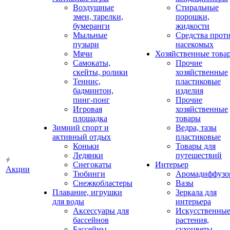
Воздушные
Стиральные
змеи, тарелки,
порошки,
бумеранги
жидкости
Мыльные
Средства прот
пузыри
насекомых
Мячи
Хозяйственные това
Самокаты,
Прочие
скейты, ролики
хозяйственные
Теннис,
пластиковые
бадминтон,
изделия
пинг-понг
Прочие
Игровая
хозяйственные
площадка
товары
Зимний спорт и
Ведра, тазы
активный отдых
пластиковые
Коньки
Товары для
Ледянки
путешествий
Снегокаты
Интерьер
Акции
Тюбинги
Аромадиффузо
Снежкобластеры
Вазы
Плавание, игрушки
Зеркала для
для воды
интерьера
Аксессуары для
Искусственны
бассейнов
растения,
Бассейны
сухоцветы