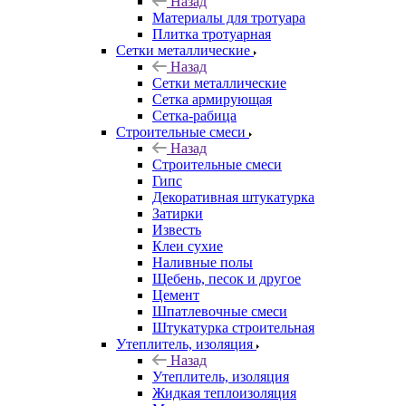
Назад
Материалы для тротуара
Плитка тротуарная
Сетки металлические
Назад
Сетки металлические
Сетка армирующая
Сетка-рабица
Строительные смеси
Назад
Строительные смеси
Гипс
Декоративная штукатурка
Затирки
Известь
Клеи сухие
Наливные полы
Щебень, песок и другое
Цемент
Шпатлевочные смеси
Штукатурка строительная
Утеплитель, изоляция
Назад
Утеплитель, изоляция
Жидкая теплоизоляция