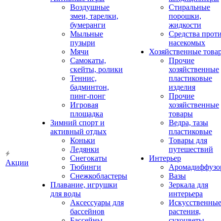
Воздушные
Стиральные
змеи, тарелки,
порошки,
бумеранги
жидкости
Мыльные
Средства прот
пузыри
насекомых
Мячи
Хозяйственные това
Самокаты,
Прочие
скейты, ролики
хозяйственные
Теннис,
пластиковые
бадминтон,
изделия
пинг-понг
Прочие
Игровая
хозяйственные
площадка
товары
Зимний спорт и
Ведра, тазы
активный отдых
пластиковые
Коньки
Товары для
Ледянки
путешествий
Снегокаты
Интерьер
Акции
Тюбинги
Аромадиффузо
Снежкобластеры
Вазы
Плавание, игрушки
Зеркала для
для воды
интерьера
Аксессуары для
Искусственны
бассейнов
растения,
Бассейны
сухоцветы