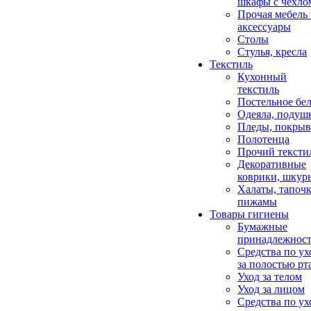
шкафы с чехло
Прочая мебель
аксессуары
Столы
Стулья, кресла
Текстиль
Кухонный
текстиль
Постельное бел
Одеяла, подуш
Пледы, покрыв
Полотенца
Прочий тексти
Декоративные
коврики, шкур
Халаты, тапочк
пижамы
Товары гигиены
Бумажные
принадлежнос
Средства по ух
за полостью рт
Уход за телом
Уход за лицом
Средства по ух