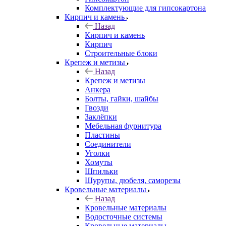
Комплектующие для гипсокартона
Кирпич и камень
Назад
Кирпич и камень
Кирпич
Строительные блоки
Крепеж и метизы
Назад
Крепеж и метизы
Анкера
Болты, гайки, шайбы
Гвозди
Заклёпки
Мебельная фурнитура
Пластины
Соединители
Уголки
Хомуты
Шпильки
Шурупы, дюбеля, саморезы
Кровельные материалы
Назад
Кровельные материалы
Водосточные системы
Кровельные материалы