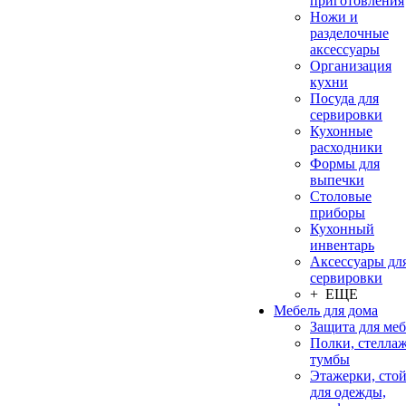
приготовления
Ножи и
разделочные
аксессуары
Организация
кухни
Посуда для
сервировки
Кухонные
расходники
Формы для
выпечки
Столовые
приборы
Кухонный
инвентарь
Аксессуары дл
сервировки
+ ЕЩЕ
Мебель для дома
Защита для ме
Полки, стеллаж
тумбы
Этажерки, сто
для одежды,