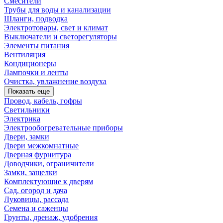
Смесители
Трубы для воды и канализации
Шланги, подводка
Электротовары, свет и климат
Выключатели и светорегуляторы
Элементы питания
Вентиляция
Кондиционеры
Лампочки и ленты
Очистка, увлажнение воздуха
Показать еще
Провод, кабель, гофры
Светильники
Электрика
Электрообогревательные приборы
Двери, замки
Двери межкомнатные
Дверная фурнитура
Доводчики, ограничители
Замки, защелки
Комплектующие к дверям
Сад, огород и дача
Луковицы, рассада
Семена и саженцы
Грунты, дренаж, удобрения