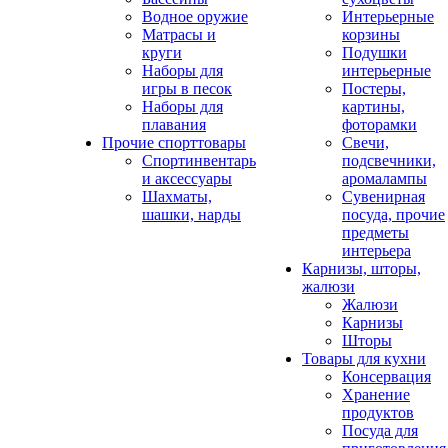
Водное оружие
Интерьерные
Матрасы и
корзины
круги
Подушки
Наборы для
интерьерные
игры в песок
Постеры,
Наборы для
картины,
плавания
фоторамки
Прочие спорттовары
Свечи,
Спортинвентарь
подсвечники,
и аксессуары
аромалампы
Шахматы,
Сувенирная
шашки, нарды
посуда, прочие
предметы
интерьера
Карнизы, шторы,
жалюзи
Жалюзи
Карнизы
Шторы
Товары для кухни
Консервация
Хранение
продуктов
Посуда для