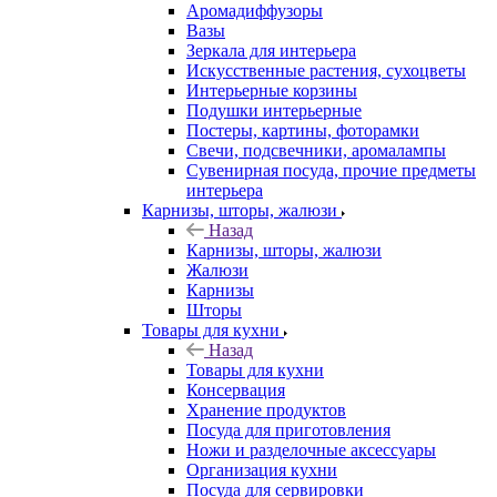
Аромадиффузоры
Вазы
Зеркала для интерьера
Искусственные растения, сухоцветы
Интерьерные корзины
Подушки интерьерные
Постеры, картины, фоторамки
Свечи, подсвечники, аромалампы
Сувенирная посуда, прочие предметы
интерьера
Карнизы, шторы, жалюзи
Назад
Карнизы, шторы, жалюзи
Жалюзи
Карнизы
Шторы
Товары для кухни
Назад
Товары для кухни
Консервация
Хранение продуктов
Посуда для приготовления
Ножи и разделочные аксессуары
Организация кухни
Посуда для сервировки