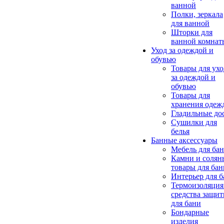
ванной
Полки, зеркала
для ванной
Шторки для
ванной комнат
Уход за одеждой и
обувью
Товары для ухо
за одеждой и
обувью
Товары для
хранения одеж
Гладильные до
Сушилки для
белья
Банные аксессуары
Мебель для ба
Камни и солян
товары для бан
Интерьер для 
Термоизоляция
средства защи
для бани
Бондарные
изделия