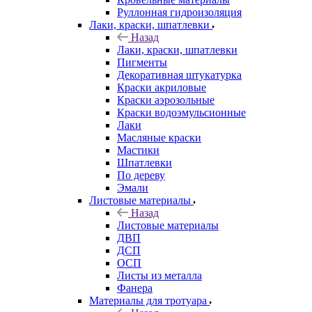
Руллонная гидроизоляция
Лаки, краски, шпатлевки
Назад
Лаки, краски, шпатлевки
Пигменты
Декоративная штукатурка
Краски акриловые
Краски аэрозольные
Краски водоэмульсионные
Лаки
Масляные краски
Мастики
Шпатлевки
По дереву
Эмали
Листовые материалы
Назад
Листовые материалы
ДВП
ДСП
ОСП
Листы из металла
Фанера
Материалы для тротуара