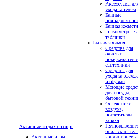
Аксеcсуары дл
ухода за телом
Банные
принадлежнос
Банная космет
Термометры, ч
таблички
Бытовая химия
Средства для
очистки
поверхностей 
сантехники
Средства для
ухода за одежд
и обувью
Моющие средс
для посуды,
бытовой техни
Освежители
воздуха,
поглотители
запаха
Пятновыводите
Активный отдых и спорт
ополаскивател
Активные игры
кондиционеры