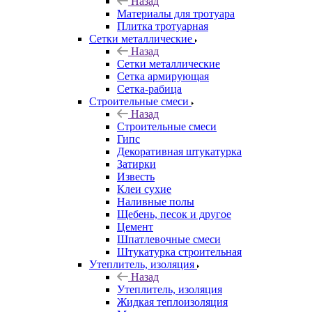
Назад
Материалы для тротуара
Плитка тротуарная
Сетки металлические
Назад
Сетки металлические
Сетка армирующая
Сетка-рабица
Строительные смеси
Назад
Строительные смеси
Гипс
Декоративная штукатурка
Затирки
Известь
Клеи сухие
Наливные полы
Щебень, песок и другое
Цемент
Шпатлевочные смеси
Штукатурка строительная
Утеплитель, изоляция
Назад
Утеплитель, изоляция
Жидкая теплоизоляция