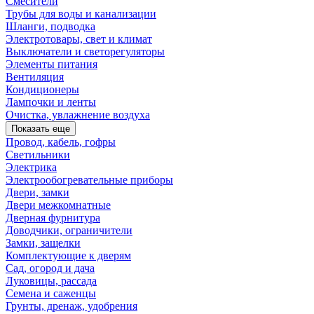
Смесители
Трубы для воды и канализации
Шланги, подводка
Электротовары, свет и климат
Выключатели и светорегуляторы
Элементы питания
Вентиляция
Кондиционеры
Лампочки и ленты
Очистка, увлажнение воздуха
Показать еще
Провод, кабель, гофры
Светильники
Электрика
Электрообогревательные приборы
Двери, замки
Двери межкомнатные
Дверная фурнитура
Доводчики, ограничители
Замки, защелки
Комплектующие к дверям
Сад, огород и дача
Луковицы, рассада
Семена и саженцы
Грунты, дренаж, удобрения