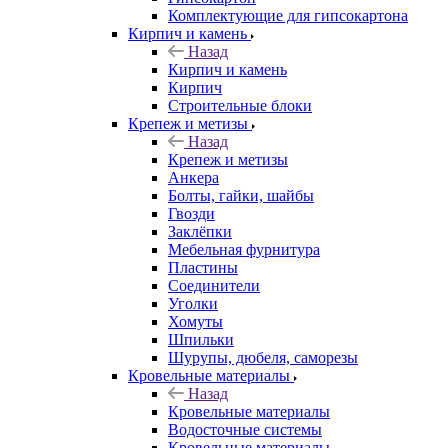
Комплектующие для гипсокартона
Кирпич и камень
Назад
Кирпич и камень
Кирпич
Строительные блоки
Крепеж и метизы
Назад
Крепеж и метизы
Анкера
Болты, гайки, шайбы
Гвозди
Заклёпки
Мебельная фурнитура
Пластины
Соединители
Уголки
Хомуты
Шпильки
Шурупы, дюбеля, саморезы
Кровельные материалы
Назад
Кровельные материалы
Водосточные системы
Кровельные материалы