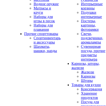
Водное оружие
Интерьерные
Матрасы и
корзины
круги
Подушки
Наборы для
интерьерные
игры в песок
Постеры,
Наборы для
картины,
плавания
фоторамки
Прочие спорттовары
Свечи,
Спортинвентарь
подсвечники,
и аксессуары
аромалампы
Шахматы,
Сувенирная
шашки, нарды
посуда, прочие
предметы
интерьера
Карнизы, шторы,
жалюзи
Жалюзи
Карнизы
Шторы
Товары для кухни
Консервация
Хранение
продуктов
Посуда для