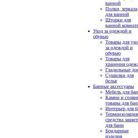
ванной
Полки, зеркала
для ванной
Шторки для
ванной комнат
Уход за одеждой и
обувью
Товары для ухо
за одеждой и
обувью
Товары для
хранения одеж
Гладильные до
Сушилки для
белья
Банные аксессуары
Мебель для ба
Камни и солян
товары для бан
Интерьер для 
Термоизоляция
средства защи
для бани
Бондарные
изделия