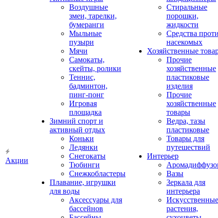
Воздушные
Стиральные
змеи, тарелки,
порошки,
бумеранги
жидкости
Мыльные
Средства прот
пузыри
насекомых
Мячи
Хозяйственные това
Самокаты,
Прочие
скейты, ролики
хозяйственные
Теннис,
пластиковые
бадминтон,
изделия
пинг-понг
Прочие
Игровая
хозяйственные
площадка
товары
Зимний спорт и
Ведра, тазы
активный отдых
пластиковые
Коньки
Товары для
Ледянки
путешествий
Снегокаты
Интерьер
Акции
Тюбинги
Аромадиффузо
Снежкобластеры
Вазы
Плавание, игрушки
Зеркала для
для воды
интерьера
Аксессуары для
Искусственны
бассейнов
растения,
Бассейны
сухоцветы