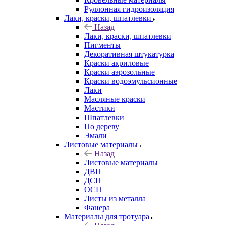
Руллонная гидроизоляция
Лаки, краски, шпатлевки
Назад
Лаки, краски, шпатлевки
Пигменты
Декоративная штукатурка
Краски акриловые
Краски аэрозольные
Краски водоэмульсионные
Лаки
Масляные краски
Мастики
Шпатлевки
По дереву
Эмали
Листовые материалы
Назад
Листовые материалы
ДВП
ДСП
ОСП
Листы из металла
Фанера
Материалы для тротуара