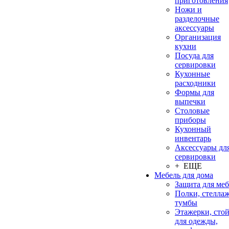
приготовления
Ножи и
разделочные
аксессуары
Организация
кухни
Посуда для
сервировки
Кухонные
расходники
Формы для
выпечки
Столовые
приборы
Кухонный
инвентарь
Аксессуары дл
сервировки
+ ЕЩЕ
Мебель для дома
Защита для ме
Полки, стеллаж
тумбы
Этажерки, сто
для одежды,