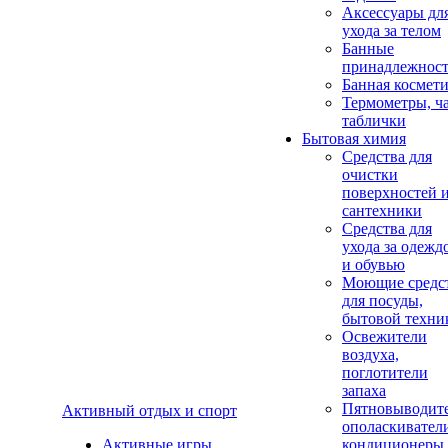
Аксеcсуары дл
ухода за телом
Банные
принадлежнос
Банная космет
Термометры, ч
таблички
Бытовая химия
Средства для
очистки
поверхностей 
сантехники
Средства для
ухода за одежд
и обувью
Моющие средс
для посуды,
бытовой техни
Освежители
воздуха,
поглотители
запаха
Пятновыводите
Активный отдых и спорт
ополаскивател
Активные игры
кондиционеры