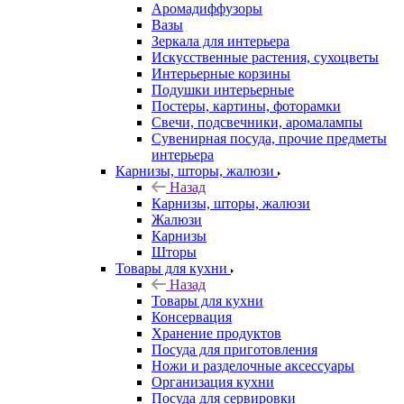
Аромадиффузоры
Вазы
Зеркала для интерьера
Искусственные растения, сухоцветы
Интерьерные корзины
Подушки интерьерные
Постеры, картины, фоторамки
Свечи, подсвечники, аромалампы
Сувенирная посуда, прочие предметы
интерьера
Карнизы, шторы, жалюзи
Назад
Карнизы, шторы, жалюзи
Жалюзи
Карнизы
Шторы
Товары для кухни
Назад
Товары для кухни
Консервация
Хранение продуктов
Посуда для приготовления
Ножи и разделочные аксессуары
Организация кухни
Посуда для сервировки