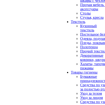
шкафы с чехло
Прочая мебель
аксессуары
Столы
Стулья, кресла
Текстиль
Кухонный
текстиль
Постельное бел
Одеяла, подуш
Пледы, покрыв
Полотенца
Прочий тексти
Декоративные
коврики, шкур
Халаты, тапочк
пижамы
Товары гигиены
Бумажные
принадлежнос
Средства по ух
за полостью рт
Уход за телом
Уход за лицом
Средства по ух